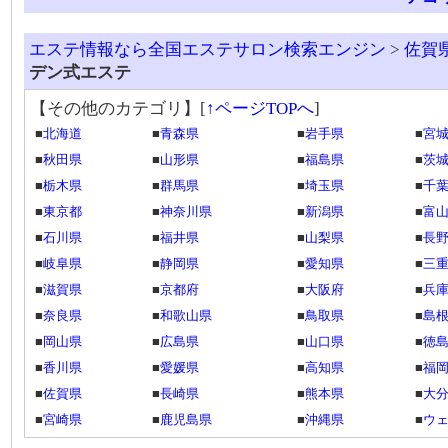
エステ情報なら全国エステサロン検索エンジン
>
佐賀
デン式エステ
【その他のカテゴリ】
[
↑ページTOPへ
]
■
北海道
■
青森県
■
岩手県
■
宮
■
秋田県
■
山形県
■
福島県
■
茨
■
栃木県
■
群馬県
■
埼玉県
■
千
■
東京都
■
神奈川県
■
新潟県
■
富
■
石川県
■
福井県
■
山梨県
■
長
■
岐阜県
■
静岡県
■
愛知県
■
三
■
滋賀県
■
京都府
■
大阪府
■
兵
■
奈良県
■
和歌山県
■
鳥取県
■
島
■
岡山県
■
広島県
■
山口県
■
徳
■
香川県
■
愛媛県
■
高知県
■
福
■
佐賀県
■
長崎県
■
熊本県
■
大
■
宮崎県
■
鹿児島県
■
沖縄県
■
ウ