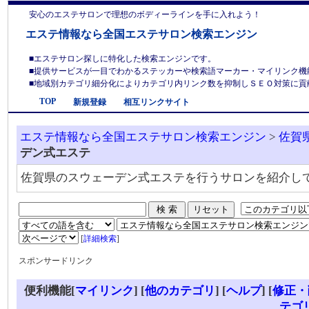
安心のエステサロンで理想のボディーラインを手に入れよう！
エステ情報なら全国エステサロン検索エンジン
■エステサロン探しに特化した検索エンジンです。
■提供サービスが一目でわかるステッカーや検索語マーカー・マイリンク機
■地域別カテゴリ細分化によりカテゴリ内リンク数を抑制しＳＥＯ対策に貢献しま
TOP
新規登録
相互リンクサイト
エステ情報なら全国エステサロン検索エンジン
>
佐賀
デン式エステ
佐賀県のスウェーデン式エステを行うサロンを紹介し
[
詳細検索
]
スポンサードリンク
便利機能[
マイリンク
] [
他のカテゴリ
]
[
ヘルプ
] [
修正・
テゴ