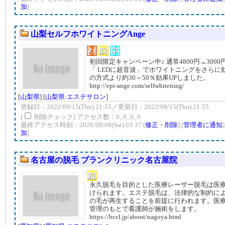
加
]
山梨セルフホワイトニングAnge
初回限定キャンペーン中♪ 通常4800円→3000円
「 LEDに超音波」でホワイトニングをさらに
の方式より約30～50％効果UPしました。
http://epi-ange.com/selfwhitening/
[
山梨県
] [
山梨県:エステサロン
]
登録日：2022/09/15(Thu) 21:55／更新日：2022/09/15(Thu) 21:55
[
削除チェック] アクセス数：0_0_0_0
最終アクセス時刻：2026/08/08(Sat) 03:37 [
修正・削除
] [
管理者に通知
加
]
名古屋の脱毛 ブランクリニック名古屋院
永久脱毛を目的とした医療レーザー脱毛は医
けられます。エステ脱毛は、法律的な制約に
の毛が再生することを前提に行われます。医
管理のもとで看護師が施術をします。
https://bccl.jp/about/nagoya.html