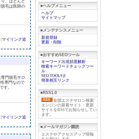
より、ほとんど
■ヘルプメニュー
療脱毛は医師の
ヘルプ
サイトマップ
■メンテナンスメニュー
新規登録
]
[
マイリンク追
更新・削除
■おすすめSEOツール
キーワード出現頻度解析
検索キーワードチェックツー
ル
SEO TOOLS β
性専門脱毛サロ
簡単相互リンク
男性専門なので
能です。
■RSS1.0
全国エステサロン検索
エンジンの新着サイト・更新
サイトをRSSでお知らせしてい
ます。
]
[
マイリンク追
■メールマガジン購読
エステやアクセスアップ情報
をお届けします。