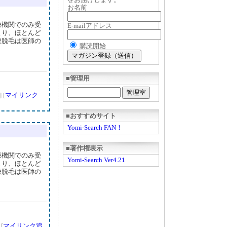
お名前
療機関でのみ受
E-mailアドレス
より、ほとんど
療脱毛は医師の
購読開始
■管理用
]
[
マイリンク
■おすすめサイト
Yomi-Search FAN！
■著作権表示
療機関でのみ受
Yomi-Search Ver4.21
より、ほとんど
療脱毛は医師の
]
[
マイリンク追