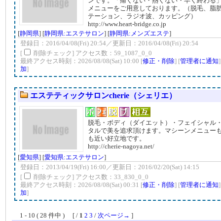
ンです。「痛くない・熱くない・早く終わる
メニューをご用意しております。（脱毛、脂
テーション、ラジオ波、カッピング）
http://www.heart-bridge.co.jp
[
静岡県
] [
静岡県:エステサロン
] [
静岡県:メンズエステ
]
登録日：2016/04/08(Fri) 20:54／更新日：2016/04/08(Fri) 20:54
[
削除チェック] アクセス数：59_1087_0_0
最終アクセス時刻：2026/08/08(Sat) 10:00 [
修正・削除
] [
管理者に通知
加
]
エステティックサロンcherie（シェリエ）
脱毛・ボディ（ダイエット）・フェイシャル
タルで美を追求頂けます。マシーンメニュー
も近い好立地です。
http://cherie-nagoya.net/
[
愛知県
] [
愛知県:エステサロン
]
登録日：2013/04/19(Fri) 16:00／更新日：2016/02/20(Sat) 14:15
[
削除チェック] アクセス数：33_830_0_0
最終アクセス時刻：2026/08/08(Sat) 00:31 [
修正・削除
] [
管理者に通知
加
]
1 - 10 ( 28 件中 ) [ /
1
2
3
/
次ページ→
]