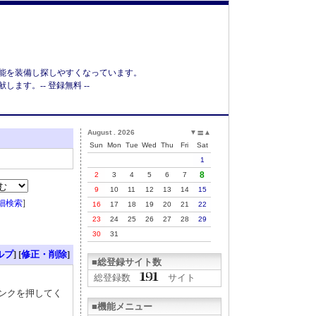
能を装備し探しやすくなっています。
す。-- 登録無料 --
August . 2026
▼
▲
〓
Sun
Mon
Tue
Wed
Thu
Fri
Sat
1
8
2
3
4
5
6
7
9
10
11
12
13
14
15
細検索
]
16
17
18
19
20
21
22
23
24
25
26
27
28
29
30
31
ルプ
] [
修正・削除
]
■総登録サイト数
総登録数
サイト
リンクを押してく
■機能メニュー