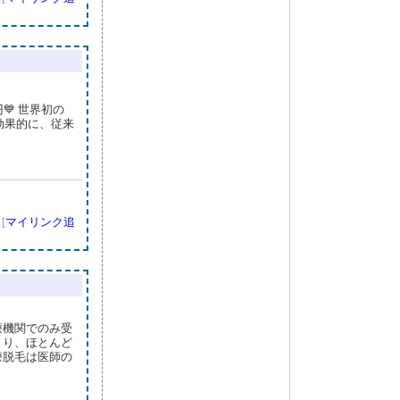
💙 世界初の
効果的に、従来
]
[
マイリンク追
療機関でのみ受
より、ほとんど
療脱毛は医師の