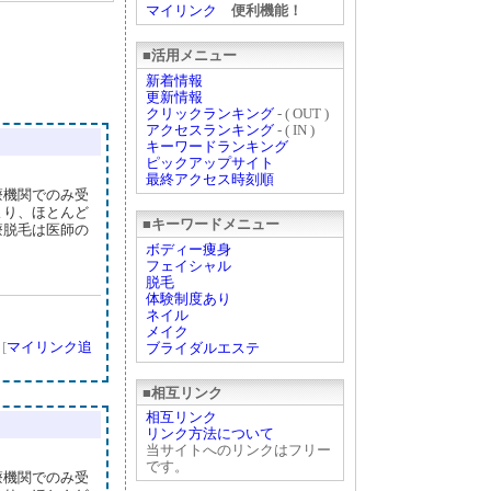
マイリンク
便利機能！
■活用メニュー
新着情報
更新情報
クリックランキング
- ( OUT )
アクセスランキング
- ( IN )
キーワードランキング
ピックアップサイト
最終アクセス時刻順
療機関でのみ受
より、ほとんど
■キーワードメニュー
療脱毛は医師の
ボディー痩身
フェイシャル
脱毛
体験制度あり
ネイル
メイク
]
[
マイリンク追
ブライダルエステ
■相互リンク
相互リンク
リンク方法について
当サイトへのリンクはフリー
です。
療機関でのみ受