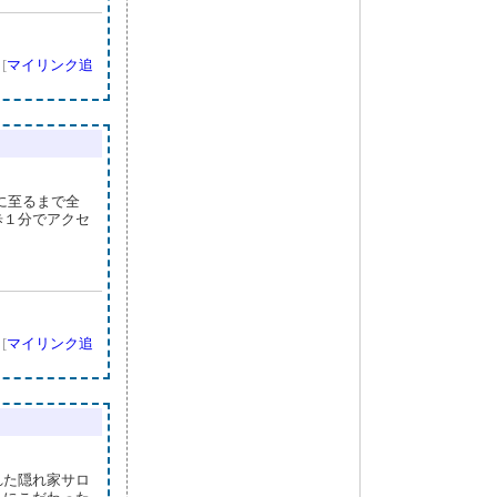
]
[
マイリンク追
)に至るまで全
歩１分でアクセ
]
[
マイリンク追
れた隠れ家サロ