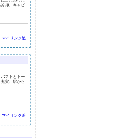
」にこだわった
肪冷却、キャビ
]
[
マイリンク追
・バストとトー
も充実、駅から
]
[
マイリンク追