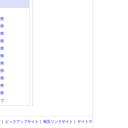
城県
城県
葉県
山県
野県
重県
庫県
根県
島県
岡県
分県
ェブ
ト
｜
ピックアップサイト
｜
相互リンクサイト
｜
サイトマ