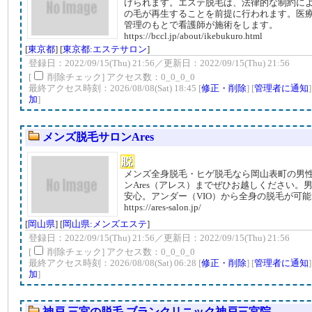
けられます。エステ脱毛は、法律的な制約に
の毛が再生することを前提に行われます。医
管理のもとで看護師が施術をします。
https://bccl.jp/about/ikebukuro.html
[
東京都
] [
東京都:エステサロン
]
登録日：2022/09/15(Thu) 21:56／更新日：2022/09/15(Thu) 21:56
[
削除チェック] アクセス数：0_0_0_0
最終アクセス時刻：2026/08/08(Sat) 18:45 [
修正・削除
] [
管理者に通知
加
]
メンズ脱毛サロンAres
メンズ全身脱毛・ヒゲ脱毛なら岡山表町の男
ンAres（アレス）までぜひお越しください。
安心。アンダー（VIO）から全身の脱毛が可
https://ares-salon.jp/
[
岡山県
] [
岡山県:メンズエステ
]
登録日：2022/09/15(Thu) 21:56／更新日：2022/09/15(Thu) 21:56
[
削除チェック] アクセス数：0_0_0_0
最終アクセス時刻：2026/08/08(Sat) 06:28 [
修正・削除
] [
管理者に通知
加
]
神戸 三宮の脱毛 ブランクリニック神戸三宮院