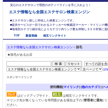
安心のエステサロンで理想のボディーラインを手に入れよう！
エステ情報なら全国エステサロン検索エンジン
■エステサロン探しに特化した検索エンジンです。
■提供サービスが一目でわかるステッカーや検索語マーカー・マイリンク機
■地域別カテゴリ細分化によりカテゴリ内リンク数を抑制しＳＥＯ対策に貢献しま
TOP
新規登録
相互リンクサイト
エステ情報なら全国エステサロン検索エンジン
>
脱毛
★脱毛があるお店
[
詳
スポンサードリンク
便利機能[
マイリンク
] [
他のカテゴリ
]
[
ヘ
はピックアップサイト、
は相互リンクサイトです。
※リンク先が無くなっている等問題がある場合は下の [
管理者に通知
] 
ださい。