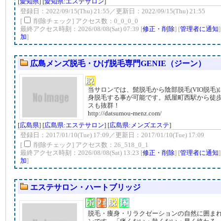
[
愛知県
] [
愛知県:エステサロン
]
登録日：2022/09/15(Thu) 21:55／更新日：2022/09/15(Thu) 21:55
[
削除チェック] アクセス数：0_0_0_0
最終アクセス時刻：2026/08/08(Sat) 07:39 [
修正・削除
] [
管理者に通知
加
]
広島メンズ脱毛・ひげ脱毛専門GENIE（ジーン）
当サロンでは、髭脱毛から陰部脱毛(VIO脱毛
身脱毛する事が可能です。紙屋町西駅から徒
スも抜群！
http://datsumou-menz.com/
[
広島県
] [
広島県:エステサロン
] [
広島県:メンズエステ
]
登録日：2017/01/10(Tue) 17:09／更新日：2017/01/10(Tue) 17:09
[
削除チェック] アクセス数：26_518_0_1
最終アクセス時刻：2026/08/08(Sat) 13:23 [
修正・削除
] [
管理者に通知
加
]
エステサロン・ハートブリッジ
脱毛・痩身・リラクゼーションの自然に囲ま