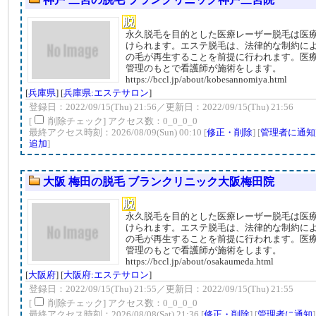
永久脱毛を目的とした医療レーザー脱毛は医
けられます。エステ脱毛は、法律的な制約に
の毛が再生することを前提に行われます。医
管理のもとで看護師が施術をします。
https://bccl.jp/about/kobesannomiya.html
[
兵庫県
] [
兵庫県:エステサロン
]
登録日：2022/09/15(Thu) 21:56／更新日：2022/09/15(Thu) 21:56
[
削除チェック] アクセス数：0_0_0_0
最終アクセス時刻：2026/08/09(Sun) 00:10 [
修正・削除
] [
管理者に通知
追加
]
大阪 梅田の脱毛 ブランクリニック大阪梅田院
永久脱毛を目的とした医療レーザー脱毛は医
けられます。エステ脱毛は、法律的な制約に
の毛が再生することを前提に行われます。医
管理のもとで看護師が施術をします。
https://bccl.jp/about/osakaumeda.html
[
大阪府
] [
大阪府:エステサロン
]
登録日：2022/09/15(Thu) 21:55／更新日：2022/09/15(Thu) 21:55
[
削除チェック] アクセス数：0_0_0_0
最終アクセス時刻：2026/08/08(Sat) 21:36 [
修正・削除
] [
管理者に通知