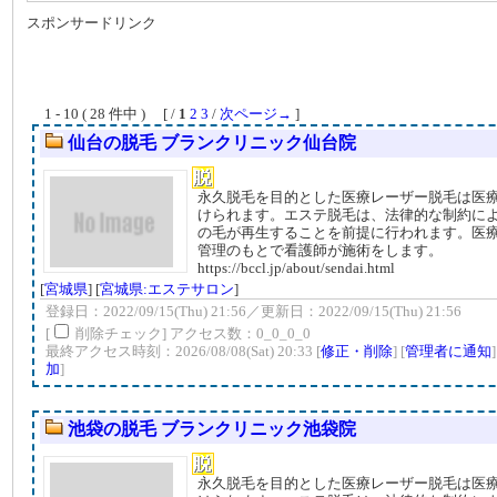
スポンサードリンク
1 - 10 ( 28 件中 ) [ /
1
2
3
/
次ページ→
]
仙台の脱毛 ブランクリニック仙台院
永久脱毛を目的とした医療レーザー脱毛は医
けられます。エステ脱毛は、法律的な制約に
の毛が再生することを前提に行われます。医
管理のもとで看護師が施術をします。
https://bccl.jp/about/sendai.html
[
宮城県
] [
宮城県:エステサロン
]
登録日：2022/09/15(Thu) 21:56／更新日：2022/09/15(Thu) 21:56
[
削除チェック] アクセス数：0_0_0_0
最終アクセス時刻：2026/08/08(Sat) 20:33 [
修正・削除
] [
管理者に通知
加
]
池袋の脱毛 ブランクリニック池袋院
永久脱毛を目的とした医療レーザー脱毛は医