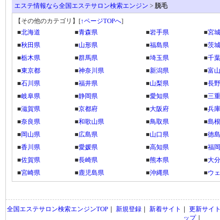
エステ情報なら全国エステサロン検索エンジン
>
脱毛
【その他のカテゴリ】
[
↑ページTOPへ
]
■
北海道
■
青森県
■
岩手県
■
宮
■
秋田県
■
山形県
■
福島県
■
茨
■
栃木県
■
群馬県
■
埼玉県
■
千
■
東京都
■
神奈川県
■
新潟県
■
富
■
石川県
■
福井県
■
山梨県
■
長
■
岐阜県
■
静岡県
■
愛知県
■
三
■
滋賀県
■
京都府
■
大阪府
■
兵
■
奈良県
■
和歌山県
■
鳥取県
■
島
■
岡山県
■
広島県
■
山口県
■
徳
■
香川県
■
愛媛県
■
高知県
■
福
■
佐賀県
■
長崎県
■
熊本県
■
大
■
宮崎県
■
鹿児島県
■
沖縄県
■
ウ
全国エステサロン検索エンジンTOP
｜
新規登録
｜
新着サイト
｜
更新サイ
ップ
｜