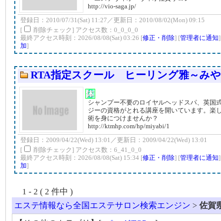
http://vio-saga.jp/
登録日：2010/07/31(Sat) 11:27／更新日：2010/08/02(Mon) 09:15
[
削除チェック] アクセス数：0_0_0_0
最終アクセス時刻：2026/08/08(Sat) 03:26 [
修正・削除
] [
管理者に通知
加
]
RTA指定スクール ヒーリング雅～み
シャンプー不要のロイヤルヘッドスパ、英国
ジーの資格がとれる講座を開いています。楽
術を身につけませんか？
http://ktmhp.com/hp/miyabi/1
登録日：2009/04/22(Wed) 13:01／更新日：2009/04/22(Wed) 13:01
[
削除チェック] アクセス数：6_41_0_0
最終アクセス時刻：2026/08/08(Sat) 15:34 [
修正・削除
] [
管理者に通知
加
]
1 - 2 ( 2 件中 )
エステ情報なら全国エステサロン検索エンジン
>
佐賀