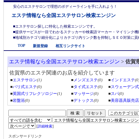
安心のエステサロンで理想のボディーラインを手に入れよう！
エステ情報なら全国エステサロン検索エンジン
■エステサロン探しに特化した検索エンジンです。
■提供サービスが一目でわかるステッカーや検索語マーカー・マイリンク機
■地域別カテゴリ細分化によりカテゴリ内リンク数を抑制しＳＥＯ対策に貢献しま
TOP
新規登録
相互リンクサイト
エステ情報なら全国エステサロン検索エンジン
>
佐賀
佐賀県のエステ関連のお店を紹介しています
■
エステサロン
(1)
■
メンズエステ
(0)
■
インドエステ
(0
■
バリ式エステ
(0)
■
タイ式エステ
(0)
■
スウェーデン式
■
英国式リフレクソロジー
(1)
■
マッサージ
(0)
■
スパ
(0)
■
岩盤浴
(0)
■
デトックス
(0)
■
美容器具販売店
[
詳細検索
]
スポンサードリンク