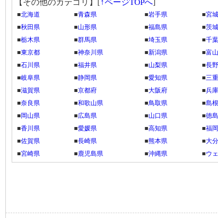
【その他のカテゴリ】
[
↑ページTOPへ
]
■
北海道
■
青森県
■
岩手県
■
宮
■
秋田県
■
山形県
■
福島県
■
茨
■
栃木県
■
群馬県
■
埼玉県
■
千
■
東京都
■
神奈川県
■
新潟県
■
富
■
石川県
■
福井県
■
山梨県
■
長
■
岐阜県
■
静岡県
■
愛知県
■
三
■
滋賀県
■
京都府
■
大阪府
■
兵
■
奈良県
■
和歌山県
■
鳥取県
■
島
■
岡山県
■
広島県
■
山口県
■
徳
■
香川県
■
愛媛県
■
高知県
■
福
■
佐賀県
■
長崎県
■
熊本県
■
大
■
宮崎県
■
鹿児島県
■
沖縄県
■
ウ