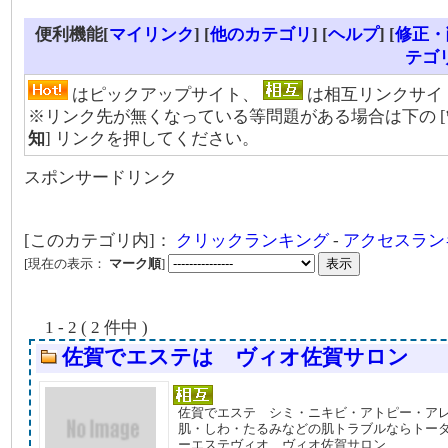
便利機能[
マイリンク
] [
他のカテゴリ
]
[
ヘルプ
] [
修正・
テゴ
はピックアップサイト、
は相互リンクサイ
※リンク先が無くなっている等問題がある場合は下の [
知
] リンクを押してください。
スポンサードリンク
[このカテゴリ内]：
クリックランキング
-
アクセスラン
[現在の表示：
マーク順
]
1 - 2 ( 2 件中 )
佐賀でエステは ヴィオ佐賀サロン
佐賀でエステ シミ・ニキビ・アトピー・ア
肌・しわ・たるみなどの肌トラブルならトー
ーエステヴィオ ヴィオ佐賀サロン