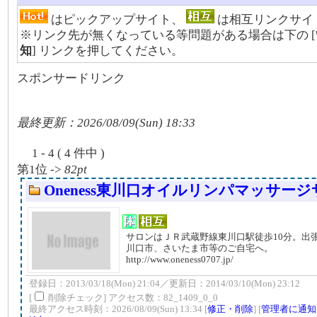
はピックアップサイト、
は相互リンクサイ
※リンク先が無くなっている等問題がある場合は下の [
知
] リンクを押してください。
スポンサードリンク
最終更新：2026/08/09(Sun) 18:33
1 - 4 ( 4 件中 )
第1位 ->
82pt
Oneness東川口オイルリンパマッサー
サロンはＪＲ武蔵野線東川口駅徒歩10分。出
川口市、さいたま市等のご自宅へ。
http://www.oneness0707.jp/
登録日：2013/03/18(Mon) 21:04／更新日：2014/03/10(Mon) 23:12
[
削除チェック] アクセス数：82_1409_0_0
最終アクセス時刻：2026/08/09(Sun) 13:34 [
修正・削除
] [
管理者に通知