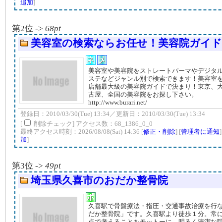
追加
]
第2位 ->
68pt
美容室の検索ならお任せ！美容院ガイド
美容室や美容院をストレートパーマやデジタル
ステなどジャンル別で検索できます！美容室
店舗最大級の美容院ガイドで決まり！東京、
古屋、全国の美容院をお探し下さい。
http://www.burari.net/
登録日：2010/03/30(Tue) 13:34／更新日：2010/03/30(Tue) 13:34
[
削除チェック] アクセス数：68_1386_0_0
最終アクセス時刻：2026/08/08(Sat) 14:36 [
修正・削除
] [
管理者に通知
加
]
第3位 ->
49pt
埼玉県久喜市のおだか整骨院
久喜駅で骨盤療法・指圧・交通事故治療を行
だか整骨院」です。久喜駅より徒歩１分。常
点で考えることをモットーに、明るく清潔な