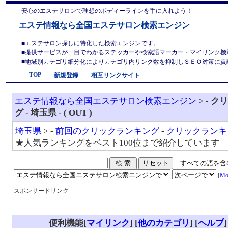
安心のエステサロンで理想のボディーラインを手に入れよう！
エステ情報なら全国エステサロン検索エンジン
■エステサロン探しに特化した検索エンジンです。
■提供サービスが一目でわかるステッカーや検索語マーカー・マイリンク機
■地域別カテゴリ細分化によりカテゴリ内リンク数を抑制しＳＥＯ対策に貢献しま
TOP
新規登録
相互リンクサイト
エステ情報なら全国エステサロン検索エンジン
> -
クリ
グ - 埼玉県 - ( OUT )
埼玉県
> -
前回のクリックランキング
-
クリックランキ
★人気ランキングをベスト100位まで紹介しています
[
Mo
スポンサードリンク
便利機能[
マイリンク
] [
他のカテゴリ
]
[
ヘルプ
]