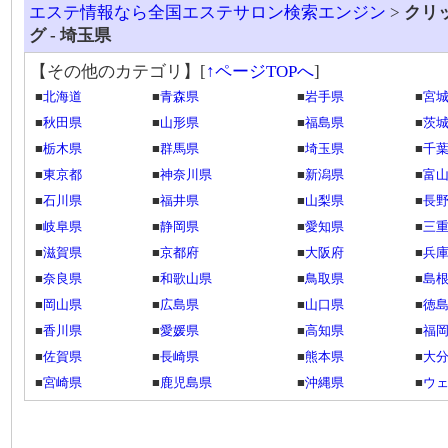
エステ情報なら全国エステサロン検索エンジン
>
クリ
グ - 埼玉県
【その他のカテゴリ】
[
↑ページTOPへ
]
■
北海道
■
青森県
■
岩手県
■
宮
■
秋田県
■
山形県
■
福島県
■
茨
■
栃木県
■
群馬県
■
埼玉県
■
千
■
東京都
■
神奈川県
■
新潟県
■
富
■
石川県
■
福井県
■
山梨県
■
長
■
岐阜県
■
静岡県
■
愛知県
■
三
■
滋賀県
■
京都府
■
大阪府
■
兵
■
奈良県
■
和歌山県
■
鳥取県
■
島
■
岡山県
■
広島県
■
山口県
■
徳
■
香川県
■
愛媛県
■
高知県
■
福
■
佐賀県
■
長崎県
■
熊本県
■
大
■
宮崎県
■
鹿児島県
■
沖縄県
■
ウ