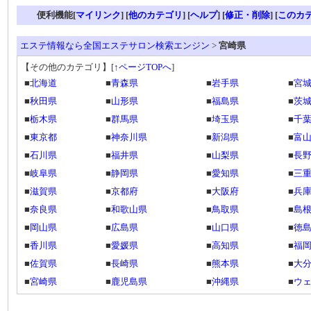
便利機能[
マイリンク
] [
他のカテゴリ
]
[
ヘルプ
] [
修正・削除
] [
このカ
エステ情報なら全国エステサロン検索エンジン
>
宮崎県
【その他のカテゴリ】
[
↑ページTOPへ
]
■
北海道
■
青森県
■
岩手県
■
宮
■
秋田県
■
山形県
■
福島県
■
茨
■
栃木県
■
群馬県
■
埼玉県
■
千
■
東京都
■
神奈川県
■
新潟県
■
富
■
石川県
■
福井県
■
山梨県
■
長
■
岐阜県
■
静岡県
■
愛知県
■
三
■
滋賀県
■
京都府
■
大阪府
■
兵
■
奈良県
■
和歌山県
■
鳥取県
■
島
■
岡山県
■
広島県
■
山口県
■
徳
■
香川県
■
愛媛県
■
高知県
■
福
■
佐賀県
■
長崎県
■
熊本県
■
大
■
宮崎県
■
鹿児島県
■
沖縄県
■
ウ