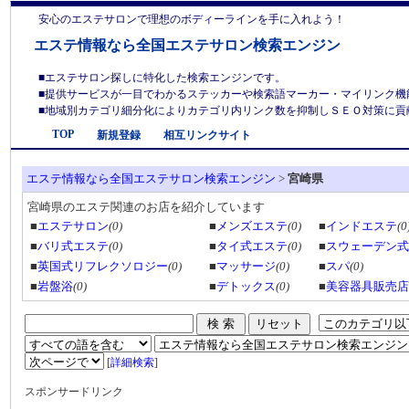
安心のエステサロンで理想のボディーラインを手に入れよう！
エステ情報なら全国エステサロン検索エンジン
■エステサロン探しに特化した検索エンジンです。
■提供サービスが一目でわかるステッカーや検索語マーカー・マイリンク機
■地域別カテゴリ細分化によりカテゴリ内リンク数を抑制しＳＥＯ対策に貢献しま
TOP
新規登録
相互リンクサイト
エステ情報なら全国エステサロン検索エンジン
>
宮崎県
宮崎県のエステ関連のお店を紹介しています
■
エステサロン
(0)
■
メンズエステ
(0)
■
インドエステ
(0
■
バリ式エステ
(0)
■
タイ式エステ
(0)
■
スウェーデン式
■
英国式リフレクソロジー
(0)
■
マッサージ
(0)
■
スパ
(0)
■
岩盤浴
(0)
■
デトックス
(0)
■
美容器具販売店
[
詳細検索
]
スポンサードリンク