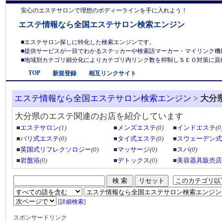
安心のエステサロンで理想のボディーラインを手に入れよう！
エステ情報なら全国エステサロン検索エンジン
■エステサロン探しに特化した検索エンジンです。
■提供サービスが一目でわかるステッカーや検索語マーカー・マイリンク機
■地域別カテゴリ細分化によりカテゴリ内リンク数を抑制しＳＥＯ対策に貢献しま
TOP
新規登録
相互リンクサイト
エステ情報なら全国エステサロン検索エンジン
>
大分
大分県のエステ関連のお店を紹介しています
■
エステサロン
(1)
■
メンズエステ
(0)
■
インドエステ
(0
■
バリ式エステ
(0)
■
タイ式エステ
(0)
■
スウェーデン式
■
英国式リフレクソロジー
(0)
■
マッサージ
(0)
■
スパ
(0)
■
岩盤浴
(0)
■
デトックス
(0)
■
美容器具販売店
[
詳細検索
]
スポンサードリンク