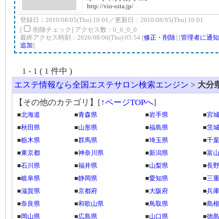
http://vio-oita.jp/
登録日：2010/08/05(Thu) 10:01／更新日：2010/08/05(Thu) 10:01
[
削除チェック] アクセス数：0_0_0_0
最終アクセス時刻：2026/08/06(Thu) 05:54 [
修正・削除
] [
管理者に通知
追加
]
1 - 1 ( 1 件中 )
エステ情報なら全国エステサロン検索エンジン
>
大分
【その他のカテゴリ】
[
↑ページTOPへ
]
■
北海道
■
青森県
■
岩手県
■
宮
■
秋田県
■
山形県
■
福島県
■
茨
■
栃木県
■
群馬県
■
埼玉県
■
千
■
東京都
■
神奈川県
■
新潟県
■
富
■
石川県
■
福井県
■
山梨県
■
長
■
岐阜県
■
静岡県
■
愛知県
■
三
■
滋賀県
■
京都府
■
大阪府
■
兵
■
奈良県
■
和歌山県
■
鳥取県
■
島
■
岡山県
■
広島県
■
山口県
■
徳