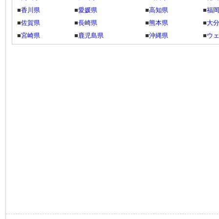
■
香川県
■
愛媛県
■
高知県
■
福
■
佐賀県
■
長崎県
■
熊本県
■
大
■
宮崎県
■
鹿児島県
■
沖縄県
■
ウ