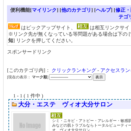
便利機能[
マイリンク
] [
他のカテゴリ
]
[
ヘルプ
] [
修正・
テゴ
はピックアップサイト、
は相互リンクサイ
※リンク先が無くなっている等問題がある場合は下の [
知
] リンクを押してください。
スポンサードリンク
[このカテゴリ内]：
クリックランキング
-
アクセスラン
[現在の表示：
マーク順
]
1 - 1 ( 1 件中 )
大分・エステ ヴィオ大分サロン
シミ・ニキビ・アトピー・アレルギー・敏感
みなどの肌トラブルならトータルビューティ
オ ヴィオ大分サロン