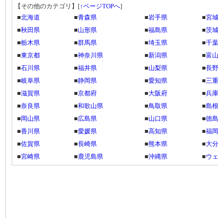
【その他のカテゴリ】
[
↑ページTOPへ
]
■
北海道
■
青森県
■
岩手県
■
宮
■
秋田県
■
山形県
■
福島県
■
茨
■
栃木県
■
群馬県
■
埼玉県
■
千
■
東京都
■
神奈川県
■
新潟県
■
富
■
石川県
■
福井県
■
山梨県
■
長
■
岐阜県
■
静岡県
■
愛知県
■
三
■
滋賀県
■
京都府
■
大阪府
■
兵
■
奈良県
■
和歌山県
■
鳥取県
■
島
■
岡山県
■
広島県
■
山口県
■
徳
■
香川県
■
愛媛県
■
高知県
■
福
■
佐賀県
■
長崎県
■
熊本県
■
大
■
宮崎県
■
鹿児島県
■
沖縄県
■
ウ