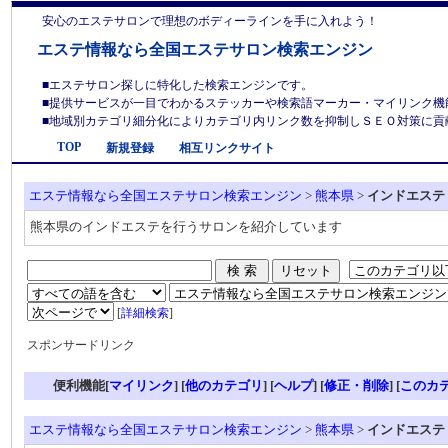
安心のエステサロンで理想のボディーラインを手に入れよう！
エステ情報なら全国エステサロン検索エンジン
■エステサロン探しに特化した検索エンジンです。
■提供サービスが一目でわかるステッカーや検索語マーカー・マイリンク機
■地域別カテゴリ細分化によりカテゴリ内リンク数を抑制しＳＥＯ対策に貢献しま
TOP
新規登録
相互リンクサイト
エステ情報なら全国エステサロン検索エンジン
>
熊本県
>
インドエステ
熊本県のインドエステを行うサロンを紹介しています
[
詳細検索
]
スポンサードリンク
便利機能[
マイリンク
] [
他のカテゴリ
]
[
ヘルプ
] [
修正・削除
] [
このカ
エステ情報なら全国エステサロン検索エンジン
>
熊本県
>
インドエステ