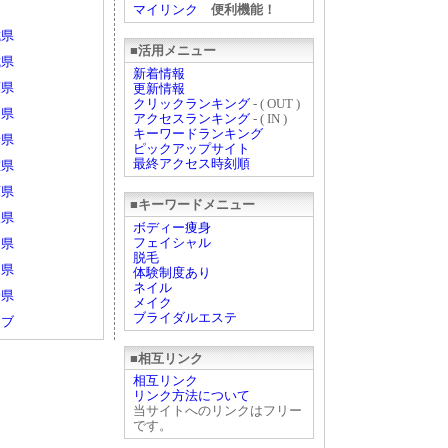
マイリンク
便利機能！
城県
■活用メニュー
城県
新着情報
葉県
更新情報
クリックランキング
- ( OUT )
山県
アクセスランキング
- ( IN )
キーワードランキング
野県
ピックアップサイト
最終アクセス時刻順
重県
庫県
■キーワードメニュー
根県
ボディー痩身
フェイシャル
島県
脱毛
岡県
体験制度あり
ネイル
分県
メイク
ブライダルエステ
ェブ
■相互リンク
相互リンク
リンク方法について
当サイトへのリンクはフリー
です。