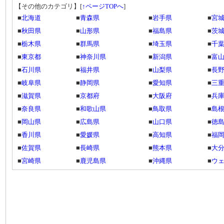
【その他のカテゴリ】
[
↑ページTOPへ
]
■
北海道
■
青森県
■
岩手県
■
宮
■
秋田県
■
山形県
■
福島県
■
茨
■
栃木県
■
群馬県
■
埼玉県
■
千
■
東京都
■
神奈川県
■
新潟県
■
富
■
石川県
■
福井県
■
山梨県
■
長
■
岐阜県
■
静岡県
■
愛知県
■
三
■
滋賀県
■
京都府
■
大阪府
■
兵
■
奈良県
■
和歌山県
■
鳥取県
■
島
■
岡山県
■
広島県
■
山口県
■
徳
■
香川県
■
愛媛県
■
高知県
■
福
■
佐賀県
■
長崎県
■
熊本県
■
大
■
宮崎県
■
鹿児島県
■
沖縄県
■
ウ