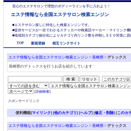
安心のエステサロンで理想のボディーラインを手に入れよう！
エステ情報なら全国エステサロン検索エンジン
■エステサロン探しに特化した検索エンジンです。
■提供サービスが一目でわかるステッカーや検索語マーカー・マイリンク機
■地域別カテゴリ細分化によりカテゴリ内リンク数を抑制しＳＥＯ対策に貢献しま
TOP
新規登録
相互リンクサイト
エステ情報なら全国エステサロン検索エンジン
>
長崎県
>
デトックス
長崎県のデトックスを行うお店を紹介しています
[
詳細検索
]
スポンサードリンク
便利機能[
マイリンク
] [
他のカテゴリ
]
[
ヘルプ
] [
修正・削除
] [
このカ
エステ情報なら全国エステサロン検索エンジン
>
長崎県
>
デトックス