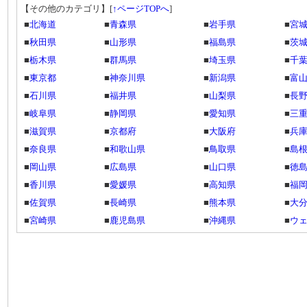
【その他のカテゴリ】
[
↑ページTOPへ
]
■
北海道
■
青森県
■
岩手県
■
宮
■
秋田県
■
山形県
■
福島県
■
茨
■
栃木県
■
群馬県
■
埼玉県
■
千
■
東京都
■
神奈川県
■
新潟県
■
富
■
石川県
■
福井県
■
山梨県
■
長
■
岐阜県
■
静岡県
■
愛知県
■
三
■
滋賀県
■
京都府
■
大阪府
■
兵
■
奈良県
■
和歌山県
■
鳥取県
■
島
■
岡山県
■
広島県
■
山口県
■
徳
■
香川県
■
愛媛県
■
高知県
■
福
■
佐賀県
■
長崎県
■
熊本県
■
大
■
宮崎県
■
鹿児島県
■
沖縄県
■
ウ