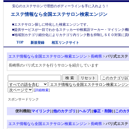
安心のエステサロンで理想のボディーラインを手に入れよう！
エステ情報なら全国エステサロン検索エンジン
■エステサロン探しに特化した検索エンジンです。
■提供サービスが一目でわかるステッカーや検索語マーカー・マイリンク機
■地域別カテゴリ細分化によりカテゴリ内リンク数を抑制しＳＥＯ対策に貢献しま
TOP
新規登録
相互リンクサイト
エステ情報なら全国エステサロン検索エンジン
>
長崎県
>
バリ式エステ
長崎県のバリ式エステを行うサロンを紹介しています
[
詳細検索
]
スポンサードリンク
便利機能[
マイリンク
] [
他のカテゴリ
]
[
ヘルプ
] [
修正・削除
] [
このカ
エステ情報なら全国エステサロン検索エンジン
>
長崎県
>
バリ式エステ