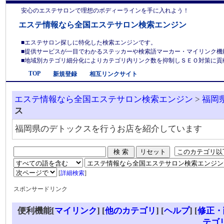
安心のエステサロンで理想のボディーラインを手に入れよう！
エステ情報なら全国エステサロン検索エンジン
■エステサロン探しに特化した検索エンジンです。
■提供サービスが一目でわかるステッカーや検索語マーカー・マイリンク機
■地域別カテゴリ細分化によりカテゴリ内リンク数を抑制しＳＥＯ対策に貢献しま
TOP
新規登録
相互リンクサイト
エステ情報なら全国エステサロン検索エンジン
>
福岡
ス
福岡県のデトックスを行うお店を紹介しています
[
詳細検索
]
スポンサードリンク
便利機能[
マイリンク
] [
他のカテゴリ
]
[
ヘルプ
] [
修正・
テゴ