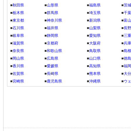
■
秋田県
■
山形県
■
福島県
■
茨
■
栃木県
■
群馬県
■
埼玉県
■
千
■
東京都
■
神奈川県
■
新潟県
■
富
■
石川県
■
福井県
■
山梨県
■
長
■
岐阜県
■
静岡県
■
愛知県
■
三
■
滋賀県
■
京都府
■
大阪府
■
兵
■
奈良県
■
和歌山県
■
鳥取県
■
島
■
岡山県
■
広島県
■
山口県
■
徳
■
香川県
■
愛媛県
■
高知県
■
福
■
佐賀県
■
長崎県
■
熊本県
■
大
■
宮崎県
■
鹿児島県
■
沖縄県
■
ウ