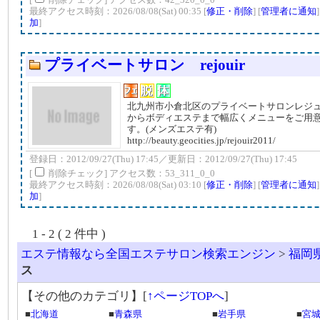
最終アクセス時刻：2026/08/08(Sat) 00:35 [
修正・削除
] [
管理者に通知
加
]
プライベートサロン rejouir
北九州市小倉北区のプライベートサロンレジ
からボディエステまで幅広くメニューをご用
す。(メンズエステ有)
http://beauty.geocities.jp/rejouir2011/
登録日：2012/09/27(Thu) 17:45／更新日：2012/09/27(Thu) 17:45
[
削除チェック] アクセス数：53_311_0_0
最終アクセス時刻：2026/08/08(Sat) 03:10 [
修正・削除
] [
管理者に通知
加
]
1 - 2 ( 2 件中 )
エステ情報なら全国エステサロン検索エンジン
>
福岡
ス
【その他のカテゴリ】
[
↑ページTOPへ
]
■
北海道
■
青森県
■
岩手県
■
宮