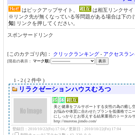
はピックアップサイト、
は相互リンクサイ
※リンク先が無くなっている等問題がある場合は下の [
知
] リンクを押してください。
スポンサードリンク
[このカテゴリ内]：
クリックランキング
-
アクセスラン
[現在の表示：
マーク順
]
1 - 2 ( 2 件中 )
リラクゼーションハウスむろつ
美と健康をフルサポートする女性の為の癒し
お悩みや体質に合わせたプランを低価格でニ
にしっかりとお答えする結果重視のトータル
http://murotsu.jimdo.com/
登録日：2010/10/22(Fri) 17:04／更新日：2010/10/22(Fri) 17:04
[
削除チェック] アクセス数：42_320_0_0