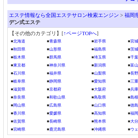
エステ情報なら全国エステサロン検索エンジン
>
福岡
デン式エステ
【その他のカテゴリ】
[
↑ページTOPへ
]
■
北海道
■
青森県
■
岩手県
■
宮
■
秋田県
■
山形県
■
福島県
■
茨
■
栃木県
■
群馬県
■
埼玉県
■
千
■
東京都
■
神奈川県
■
新潟県
■
富
■
石川県
■
福井県
■
山梨県
■
長
■
岐阜県
■
静岡県
■
愛知県
■
三
■
滋賀県
■
京都府
■
大阪府
■
兵
■
奈良県
■
和歌山県
■
鳥取県
■
島
■
岡山県
■
広島県
■
山口県
■
徳
■
香川県
■
愛媛県
■
高知県
■
福
■
佐賀県
■
長崎県
■
熊本県
■
大
■
宮崎県
■
鹿児島県
■
沖縄県
■
ウ