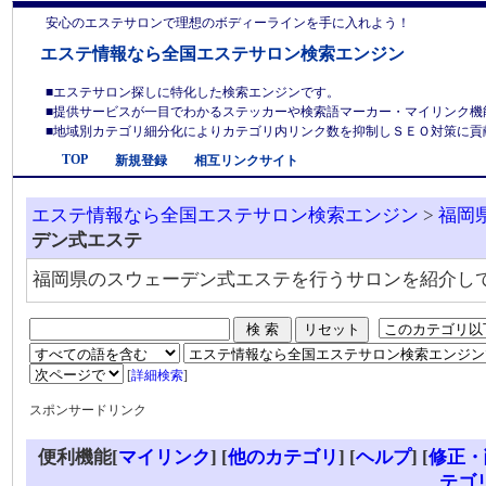
安心のエステサロンで理想のボディーラインを手に入れよう！
エステ情報なら全国エステサロン検索エンジン
■エステサロン探しに特化した検索エンジンです。
■提供サービスが一目でわかるステッカーや検索語マーカー・マイリンク機
■地域別カテゴリ細分化によりカテゴリ内リンク数を抑制しＳＥＯ対策に貢献しま
TOP
新規登録
相互リンクサイト
エステ情報なら全国エステサロン検索エンジン
>
福岡
デン式エステ
福岡県のスウェーデン式エステを行うサロンを紹介し
[
詳細検索
]
スポンサードリンク
便利機能[
マイリンク
] [
他のカテゴリ
]
[
ヘルプ
] [
修正・
テゴ