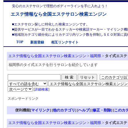
安心のエステサロンで理想のボディーラインを手に入れよう！
エステ情報なら全国エステサロン検索エンジン
■エステサロン探しに特化した検索エンジンです。
■提供サービスが一目でわかるステッカーや検索語マーカー・マイリンク機
■地域別カテゴリ細分化によりカテゴリ内リンク数を抑制しＳＥＯ対策に貢献しま
TOP
新規登録
相互リンクサイト
エステ情報なら全国エステサロン検索エンジン
>
福岡県
>
タイ式エステ
福岡県のタイ式エステを行うサロンを紹介しています
[
詳細検索
]
スポンサードリンク
便利機能[
マイリンク
] [
他のカテゴリ
]
[
ヘルプ
] [
修正・削除
] [
このカ
エステ情報なら全国エステサロン検索エンジン
>
福岡県
>
タイ式エステ