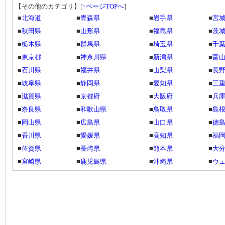
【その他のカテゴリ】
[
↑ページTOPへ
]
■
北海道
■
青森県
■
岩手県
■
宮
■
秋田県
■
山形県
■
福島県
■
茨
■
栃木県
■
群馬県
■
埼玉県
■
千
■
東京都
■
神奈川県
■
新潟県
■
富
■
石川県
■
福井県
■
山梨県
■
長
■
岐阜県
■
静岡県
■
愛知県
■
三
■
滋賀県
■
京都府
■
大阪府
■
兵
■
奈良県
■
和歌山県
■
鳥取県
■
島
■
岡山県
■
広島県
■
山口県
■
徳
■
香川県
■
愛媛県
■
高知県
■
福
■
佐賀県
■
長崎県
■
熊本県
■
大
■
宮崎県
■
鹿児島県
■
沖縄県
■
ウ