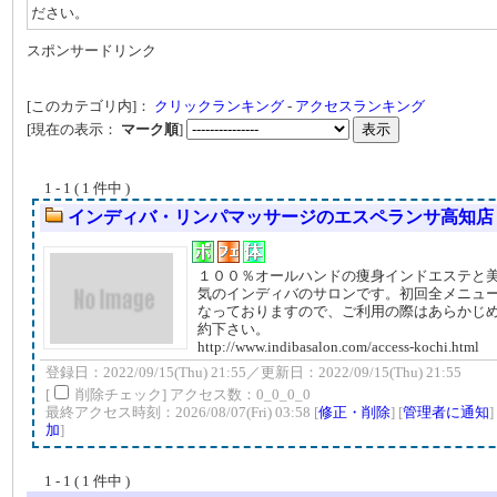
ださい。
スポンサードリンク
[このカテゴリ内]：
クリックランキング
-
アクセスランキング
[現在の表示：
マーク順
]
1 - 1 ( 1 件中 )
インディバ・リンパマッサージのエスペランサ高知店
１００％オールハンドの痩身インドエステと
気のインディバのサロンです。初回全メニュ
なっておりますので、ご利用の際はあらかじ
約下さい。
http://www.indibasalon.com/access-kochi.html
登録日：2022/09/15(Thu) 21:55／更新日：2022/09/15(Thu) 21:55
[
削除チェック] アクセス数：0_0_0_0
最終アクセス時刻：2026/08/07(Fri) 03:58 [
修正・削除
] [
管理者に通知
]
加
]
1 - 1 ( 1 件中 )