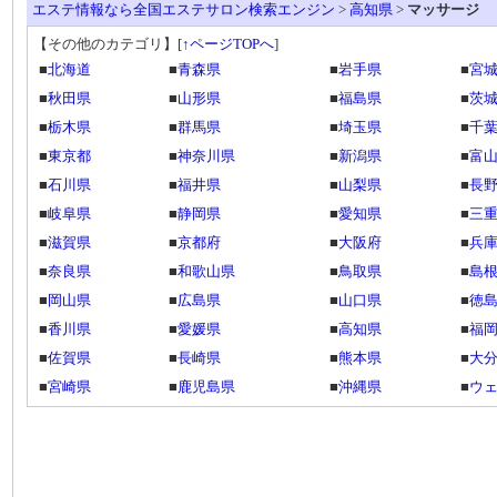
エステ情報なら全国エステサロン検索エンジン
>
高知県
>
マッサージ
【その他のカテゴリ】
[
↑ページTOPへ
]
■
北海道
■
青森県
■
岩手県
■
宮
■
秋田県
■
山形県
■
福島県
■
茨
■
栃木県
■
群馬県
■
埼玉県
■
千
■
東京都
■
神奈川県
■
新潟県
■
富
■
石川県
■
福井県
■
山梨県
■
長
■
岐阜県
■
静岡県
■
愛知県
■
三
■
滋賀県
■
京都府
■
大阪府
■
兵
■
奈良県
■
和歌山県
■
鳥取県
■
島
■
岡山県
■
広島県
■
山口県
■
徳
■
香川県
■
愛媛県
■
高知県
■
福
■
佐賀県
■
長崎県
■
熊本県
■
大
■
宮崎県
■
鹿児島県
■
沖縄県
■
ウ