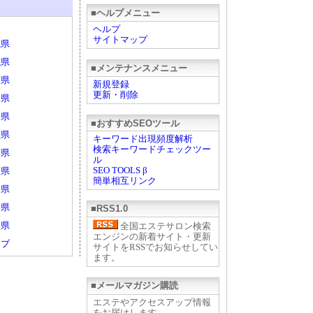
■ヘルプメニュー
ヘルプ
サイトマップ
城県
城県
■メンテナンスメニュー
葉県
新規登録
更新・削除
山県
野県
■おすすめSEOツール
重県
キーワード出現頻度解析
検索キーワードチェックツー
庫県
ル
SEO TOOLS β
根県
簡単相互リンク
島県
岡県
■RSS1.0
分県
全国エステサロン検索
エンジンの新着サイト・更新
ェブ
サイトをRSSでお知らせしてい
ます。
■メールマガジン購読
エステやアクセスアップ情報
をお届けします。