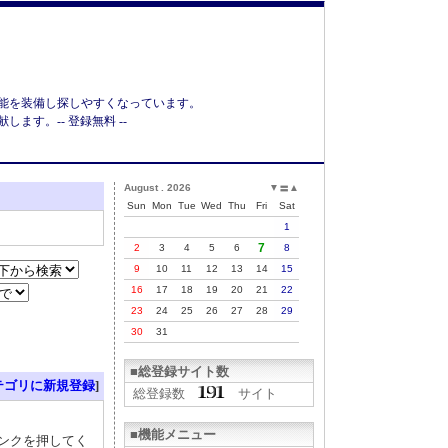
能を装備し探しやすくなっています。
す。-- 登録無料 --
August . 2026
▼
▲
〓
Sun
Mon
Tue
Wed
Thu
Fri
Sat
1
7
2
3
4
5
6
8
9
10
11
12
13
14
15
16
17
18
19
20
21
22
23
24
25
26
27
28
29
30
31
■総登録サイト数
テゴリに新規登録
]
総登録数
サイト
■機能メニュー
リンクを押してく