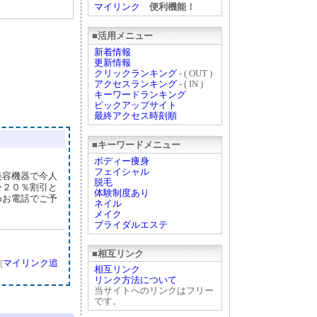
マイリンク
便利機能！
■活用メニュー
新着情報
更新情報
クリックランキング
- ( OUT )
アクセスランキング
- ( IN )
キーワードランキング
ピックアップサイト
最終アクセス時刻順
■キーワードメニュー
ボディー痩身
フェイシャル
美容機器で今人
脱毛
ー２０％割引と
体験制度あり
めお電話でご予
ネイル
メイク
ブライダルエステ
■相互リンク
[
マイリンク追
相互リンク
リンク方法について
当サイトへのリンクはフリー
です。