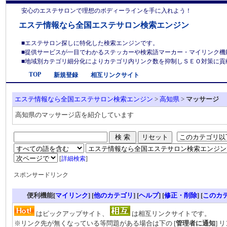
安心のエステサロンで理想のボディーラインを手に入れよう！
エステ情報なら全国エステサロン検索エンジン
■エステサロン探しに特化した検索エンジンです。
■提供サービスが一目でわかるステッカーや検索語マーカー・マイリンク機
■地域別カテゴリ細分化によりカテゴリ内リンク数を抑制しＳＥＯ対策に貢献しま
TOP
新規登録
相互リンクサイト
エステ情報なら全国エステサロン検索エンジン
>
高知県
>
マッサージ
高知県のマッサージ店を紹介しています
[
詳細検索
]
スポンサードリンク
便利機能[
マイリンク
] [
他のカテゴリ
]
[
ヘルプ
] [
修正・削除
] [
このカ
はピックアップサイト、
は相互リンクサイトです。
※リンク先が無くなっている等問題がある場合は下の [
管理者に通知
] 