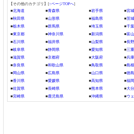
【その他のカテゴリ】
[
↑ページTOPへ
]
■
北海道
■
青森県
■
岩手県
■
宮
■
秋田県
■
山形県
■
福島県
■
茨
■
栃木県
■
群馬県
■
埼玉県
■
千
■
東京都
■
神奈川県
■
新潟県
■
富
■
石川県
■
福井県
■
山梨県
■
長
■
岐阜県
■
静岡県
■
愛知県
■
三
■
滋賀県
■
京都府
■
大阪府
■
兵
■
奈良県
■
和歌山県
■
鳥取県
■
島
■
岡山県
■
広島県
■
山口県
■
徳
■
香川県
■
愛媛県
■
高知県
■
福
■
佐賀県
■
長崎県
■
熊本県
■
大
■
宮崎県
■
鹿児島県
■
沖縄県
■
ウ