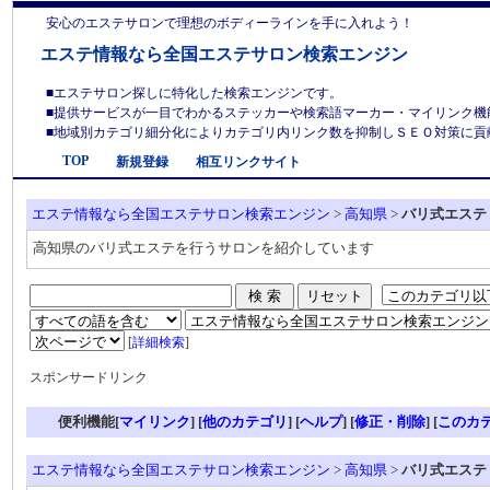
安心のエステサロンで理想のボディーラインを手に入れよう！
エステ情報なら全国エステサロン検索エンジン
■エステサロン探しに特化した検索エンジンです。
■提供サービスが一目でわかるステッカーや検索語マーカー・マイリンク機
■地域別カテゴリ細分化によりカテゴリ内リンク数を抑制しＳＥＯ対策に貢献しま
TOP
新規登録
相互リンクサイト
エステ情報なら全国エステサロン検索エンジン
>
高知県
>
バリ式エステ
高知県のバリ式エステを行うサロンを紹介しています
[
詳細検索
]
スポンサードリンク
便利機能[
マイリンク
] [
他のカテゴリ
]
[
ヘルプ
] [
修正・削除
] [
このカ
エステ情報なら全国エステサロン検索エンジン
>
高知県
>
バリ式エステ