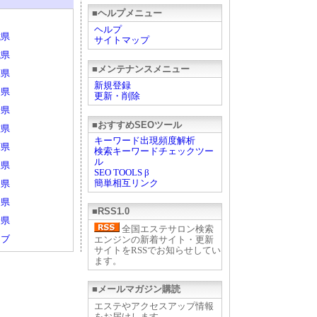
■ヘルプメニュー
ヘルプ
城県
サイトマップ
城県
■メンテナンスメニュー
葉県
新規登録
山県
更新・削除
野県
■おすすめSEOツール
重県
キーワード出現頻度解析
庫県
検索キーワードチェックツー
ル
根県
SEO TOOLS β
簡単相互リンク
島県
岡県
■RSS1.0
分県
全国エステサロン検索
ェブ
エンジンの新着サイト・更新
サイトをRSSでお知らせしてい
ます。
■メールマガジン購読
エステやアクセスアップ情報
をお届けします。