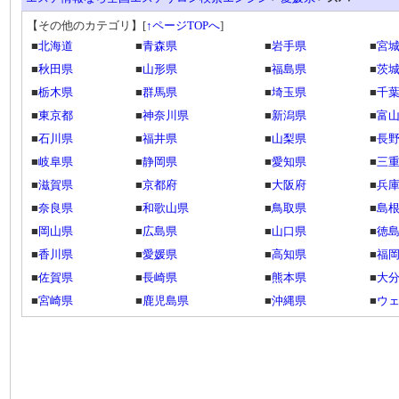
【その他のカテゴリ】
[
↑ページTOPへ
]
■
北海道
■
青森県
■
岩手県
■
宮
■
秋田県
■
山形県
■
福島県
■
茨
■
栃木県
■
群馬県
■
埼玉県
■
千
■
東京都
■
神奈川県
■
新潟県
■
富
■
石川県
■
福井県
■
山梨県
■
長
■
岐阜県
■
静岡県
■
愛知県
■
三
■
滋賀県
■
京都府
■
大阪府
■
兵
■
奈良県
■
和歌山県
■
鳥取県
■
島
■
岡山県
■
広島県
■
山口県
■
徳
■
香川県
■
愛媛県
■
高知県
■
福
■
佐賀県
■
長崎県
■
熊本県
■
大
■
宮崎県
■
鹿児島県
■
沖縄県
■
ウ