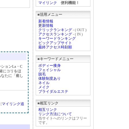
マイリンク
便利機能！
■活用メニュー
新着情報
更新情報
クリックランキング
- ( OUT )
アクセスランキング
- ( IN )
キーワードランキング
ピックアップサイト
最終アクセス時刻順
■キーワードメニュー
ボディー痩身
ションLa・C
フェイシャル
的確にコリをほ
脱毛
あなたに「癒し
体験制度あり
ネイル
メイク
ブライダルエステ
■相互リンク
]
[
マイリンク追
相互リンク
リンク方法について
当サイトへのリンクはフリー
です。