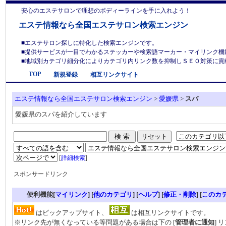
安心のエステサロンで理想のボディーラインを手に入れよう！
エステ情報なら全国エステサロン検索エンジン
■エステサロン探しに特化した検索エンジンです。
■提供サービスが一目でわかるステッカーや検索語マーカー・マイリンク機
■地域別カテゴリ細分化によりカテゴリ内リンク数を抑制しＳＥＯ対策に貢献しま
TOP
新規登録
相互リンクサイト
エステ情報なら全国エステサロン検索エンジン
>
愛媛県
>
スパ
愛媛県のスパを紹介しています
[
詳細検索
]
スポンサードリンク
便利機能[
マイリンク
] [
他のカテゴリ
]
[
ヘルプ
] [
修正・削除
] [
このカ
はピックアップサイト、
は相互リンクサイトです。
※リンク先が無くなっている等問題がある場合は下の [
管理者に通知
] 