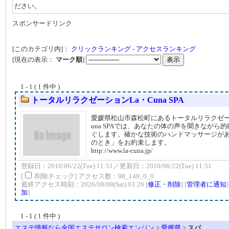
ださい。
スポンサードリンク
[このカテゴリ内]：
クリックランキング
-
アクセスランキング
[現在の表示：
マーク順
]
1 - 1 ( 1 件中 )
トータルリラクゼーションLa・Cuna SPA
愛媛県松山市森松町にあるトータルリラクゼー
una SPAでは、あなたの体の声を聞きながら
ぐします。確かな技術のハンドマッサージが
のとき」をお約束します。
http://www.la-cuna.jp/
登録日：2010/06/22(Tue) 11:51／更新日：2010/06/22(Tue) 11:51
[
削除チェック] アクセス数：98_149_0_0
最終アクセス時刻：2026/08/08(Sat) 03:26 [
修正・削除
] [
管理者に通知
加
]
1 - 1 ( 1 件中 )
エステ情報なら全国エステサロン検索エンジン
>
愛媛県
>
スパ