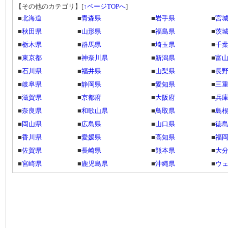
【その他のカテゴリ】
[
↑ページTOPへ
]
■
北海道
■
青森県
■
岩手県
■
宮
■
秋田県
■
山形県
■
福島県
■
茨
■
栃木県
■
群馬県
■
埼玉県
■
千
■
東京都
■
神奈川県
■
新潟県
■
富
■
石川県
■
福井県
■
山梨県
■
長
■
岐阜県
■
静岡県
■
愛知県
■
三
■
滋賀県
■
京都府
■
大阪府
■
兵
■
奈良県
■
和歌山県
■
鳥取県
■
島
■
岡山県
■
広島県
■
山口県
■
徳
■
香川県
■
愛媛県
■
高知県
■
福
■
佐賀県
■
長崎県
■
熊本県
■
大
■
宮崎県
■
鹿児島県
■
沖縄県
■
ウ