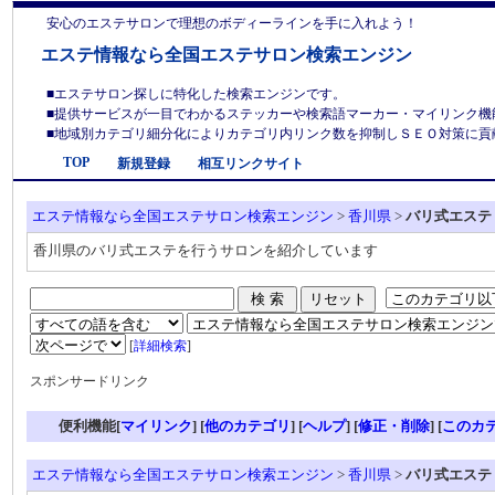
安心のエステサロンで理想のボディーラインを手に入れよう！
エステ情報なら全国エステサロン検索エンジン
■エステサロン探しに特化した検索エンジンです。
■提供サービスが一目でわかるステッカーや検索語マーカー・マイリンク機
■地域別カテゴリ細分化によりカテゴリ内リンク数を抑制しＳＥＯ対策に貢献しま
TOP
新規登録
相互リンクサイト
エステ情報なら全国エステサロン検索エンジン
>
香川県
>
バリ式エステ
香川県のバリ式エステを行うサロンを紹介しています
[
詳細検索
]
スポンサードリンク
便利機能[
マイリンク
] [
他のカテゴリ
]
[
ヘルプ
] [
修正・削除
] [
このカ
エステ情報なら全国エステサロン検索エンジン
>
香川県
>
バリ式エステ