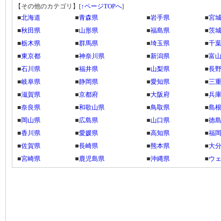
【その他のカテゴリ】
[
↑ページTOPへ
]
■
北海道
■
青森県
■
岩手県
■
宮
■
秋田県
■
山形県
■
福島県
■
茨
■
栃木県
■
群馬県
■
埼玉県
■
千
■
東京都
■
神奈川県
■
新潟県
■
富
■
石川県
■
福井県
■
山梨県
■
長
■
岐阜県
■
静岡県
■
愛知県
■
三
■
滋賀県
■
京都府
■
大阪府
■
兵
■
奈良県
■
和歌山県
■
鳥取県
■
島
■
岡山県
■
広島県
■
山口県
■
徳
■
香川県
■
愛媛県
■
高知県
■
福
■
佐賀県
■
長崎県
■
熊本県
■
大
■
宮崎県
■
鹿児島県
■
沖縄県
■
ウ