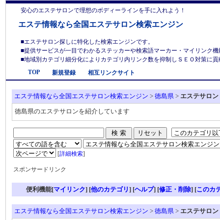
安心のエステサロンで理想のボディーラインを手に入れよう！
エステ情報なら全国エステサロン検索エンジン
■エステサロン探しに特化した検索エンジンです。
■提供サービスが一目でわかるステッカーや検索語マーカー・マイリンク機
■地域別カテゴリ細分化によりカテゴリ内リンク数を抑制しＳＥＯ対策に貢献しま
TOP
新規登録
相互リンクサイト
エステ情報なら全国エステサロン検索エンジン
>
徳島県
>
エステサロン
徳島県のエステサロンを紹介しています
[
詳細検索
]
スポンサードリンク
便利機能[
マイリンク
] [
他のカテゴリ
]
[
ヘルプ
] [
修正・削除
] [
このカ
エステ情報なら全国エステサロン検索エンジン
>
徳島県
>
エステサロン