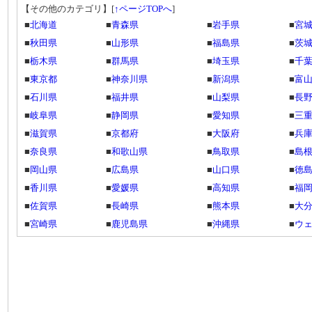
【その他のカテゴリ】
[
↑ページTOPへ
]
■
北海道
■
青森県
■
岩手県
■
宮
■
秋田県
■
山形県
■
福島県
■
茨
■
栃木県
■
群馬県
■
埼玉県
■
千
■
東京都
■
神奈川県
■
新潟県
■
富
■
石川県
■
福井県
■
山梨県
■
長
■
岐阜県
■
静岡県
■
愛知県
■
三
■
滋賀県
■
京都府
■
大阪府
■
兵
■
奈良県
■
和歌山県
■
鳥取県
■
島
■
岡山県
■
広島県
■
山口県
■
徳
■
香川県
■
愛媛県
■
高知県
■
福
■
佐賀県
■
長崎県
■
熊本県
■
大
■
宮崎県
■
鹿児島県
■
沖縄県
■
ウ