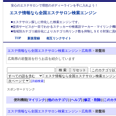
安心のエステサロンで理想のボディーラインを手に入れよう！
エステ情報なら全国エステサロン検索エンジン
■エステサロン探しに特化した検索エンジンです。
■提供サービスが一目でわかるステッカーや検索語マーカー・マイリンク機
■地域別カテゴリ細分化によりカテゴリ内リンク数を抑制しＳＥＯ対策に貢献しま
TOP
新規登録
相互リンクサイト
エステ情報なら全国エステサロン検索エンジン
>
広島県
>
岩盤浴
広島県の岩盤浴を行うお店を紹介しています
[
詳細検索
]
スポンサードリンク
便利機能[
マイリンク
] [
他のカテゴリ
]
[
ヘルプ
] [
修正・削除
] [
このカ
エステ情報なら全国エステサロン検索エンジン
>
広島県
>
岩盤浴