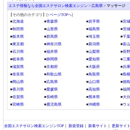
エステ情報なら全国エステサロン検索エンジン
>
広島県
>
マッサージ
【その他のカテゴリ】
[
↑ページTOPへ
]
■
北海道
■
青森県
■
岩手県
■
宮
■
秋田県
■
山形県
■
福島県
■
茨
■
栃木県
■
群馬県
■
埼玉県
■
千
■
東京都
■
神奈川県
■
新潟県
■
富
■
石川県
■
福井県
■
山梨県
■
長
■
岐阜県
■
静岡県
■
愛知県
■
三
■
滋賀県
■
京都府
■
大阪府
■
兵
■
奈良県
■
和歌山県
■
鳥取県
■
島
■
岡山県
■
広島県
■
山口県
■
徳
■
香川県
■
愛媛県
■
高知県
■
福
■
佐賀県
■
長崎県
■
熊本県
■
大
■
宮崎県
■
鹿児島県
■
沖縄県
■
ウ
全国エステサロン検索エンジンTOP
｜
新規登録
｜
新着サイト
｜
更新サイ