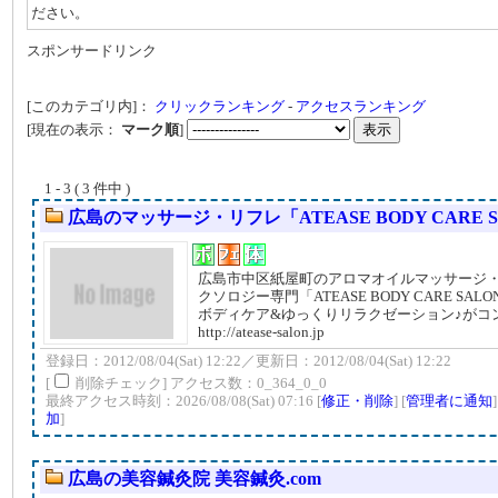
ださい。
スポンサードリンク
[このカテゴリ内]：
クリックランキング
-
アクセスランキング
[現在の表示：
マーク順
]
1 - 3 ( 3 件中 )
広島のマッサージ・リフレ「ATEASE BODY CARE 
広島市中区紙屋町のアロマオイルマッサージ
クソロジー専門「ATEASE BODY CARE SA
ボディケア&ゆっくりリラクゼーション♪がコ
http://atease-salon.jp
登録日：2012/08/04(Sat) 12:22／更新日：2012/08/04(Sat) 12:22
[
削除チェック] アクセス数：0_364_0_0
最終アクセス時刻：2026/08/08(Sat) 07:16 [
修正・削除
] [
管理者に通知
加
]
広島の美容鍼灸院 美容鍼灸.com