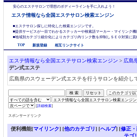
安心のエステサロンで理想のボディーラインを手に入れよう！
エステ情報なら全国エステサロン検索エンジン
■エステサロン探しに特化した検索エンジンです。
■提供サービスが一目でわかるステッカーや検索語マーカー・マイリンク機
■地域別カテゴリ細分化によりカテゴリ内リンク数を抑制しＳＥＯ対策に貢献しま
TOP
新規登録
相互リンクサイト
エステ情報なら全国エステサロン検索エンジン
>
広島
デン式エステ
広島県のスウェーデン式エステを行うサロンを紹介し
[
詳細検索
]
スポンサードリンク
便利機能[
マイリンク
] [
他のカテゴリ
]
[
ヘルプ
] [
修正・
テゴ