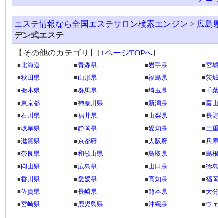
エステ情報なら全国エステサロン検索エンジン
>
広島
デン式エステ
【その他のカテゴリ】
[
↑ページTOPへ
]
■
北海道
■
青森県
■
岩手県
■
宮
■
秋田県
■
山形県
■
福島県
■
茨
■
栃木県
■
群馬県
■
埼玉県
■
千
■
東京都
■
神奈川県
■
新潟県
■
富
■
石川県
■
福井県
■
山梨県
■
長
■
岐阜県
■
静岡県
■
愛知県
■
三
■
滋賀県
■
京都府
■
大阪府
■
兵
■
奈良県
■
和歌山県
■
鳥取県
■
島
■
岡山県
■
広島県
■
山口県
■
徳
■
香川県
■
愛媛県
■
高知県
■
福
■
佐賀県
■
長崎県
■
熊本県
■
大
■
宮崎県
■
鹿児島県
■
沖縄県
■
ウ