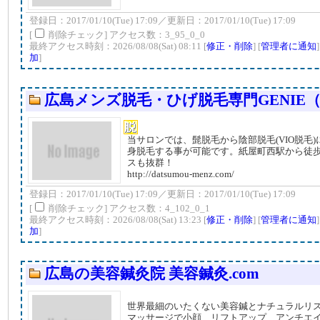
登録日：2017/01/10(Tue) 17:09／更新日：2017/01/10(Tue) 17:09
[
削除チェック] アクセス数：3_95_0_0
最終アクセス時刻：2026/08/08(Sat) 08:11 [
修正・削除
] [
管理者に通知
加
]
広島メンズ脱毛・ひげ脱毛専門GENIE
当サロンでは、髭脱毛から陰部脱毛(VIO脱毛
身脱毛する事が可能です。紙屋町西駅から徒
スも抜群！
http://datsumou-menz.com/
登録日：2017/01/10(Tue) 17:09／更新日：2017/01/10(Tue) 17:09
[
削除チェック] アクセス数：4_102_0_1
最終アクセス時刻：2026/08/08(Sat) 13:23 [
修正・削除
] [
管理者に通知
加
]
広島の美容鍼灸院 美容鍼灸.com
世界最細のいたくない美容鍼とナチュラルリ
マッサージで小顔、リフトアップ、アンチエ