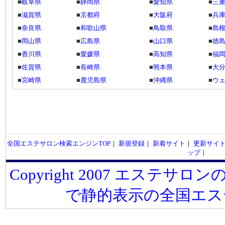
■
岐阜県
■
静岡県
■
愛知県
■
三
■
滋賀県
■
京都府
■
大阪府
■
兵
■
奈良県
■
和歌山県
■
鳥取県
■
島
■
岡山県
■
広島県
■
山口県
■
徳
■
香川県
■
愛媛県
■
高知県
■
福
■
佐賀県
■
長崎県
■
熊本県
■
大
■
宮崎県
■
鹿児島県
■
沖縄県
■
ウ
全国エステサロン検索エンジンTOP
｜
新規登録
｜
新着サイト
｜
更新サイ
ップ
｜
Copyright 2007 エステサロンの
で静的表示の全国エス