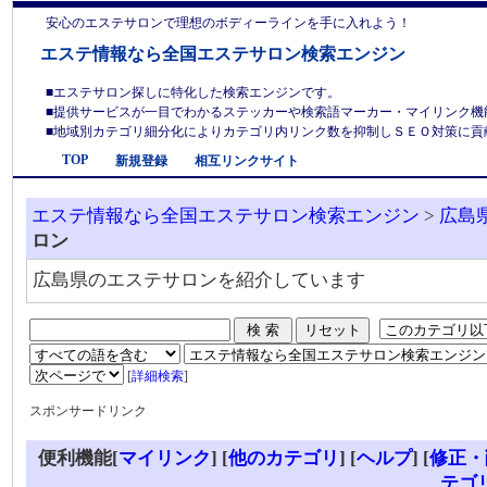
安心のエステサロンで理想のボディーラインを手に入れよう！
エステ情報なら全国エステサロン検索エンジン
■エステサロン探しに特化した検索エンジンです。
■提供サービスが一目でわかるステッカーや検索語マーカー・マイリンク機
■地域別カテゴリ細分化によりカテゴリ内リンク数を抑制しＳＥＯ対策に貢献しま
TOP
新規登録
相互リンクサイト
エステ情報なら全国エステサロン検索エンジン
>
広島
ロン
広島県のエステサロンを紹介しています
[
詳細検索
]
スポンサードリンク
便利機能[
マイリンク
] [
他のカテゴリ
]
[
ヘルプ
] [
修正・
テゴ