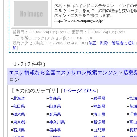
広島・福山のインドエステサロン。インドの
ユルヴェーダ」を元に、独自の理論と技術を
のインドエステをご提供します。
http://www.al-company.co.jp/
登録日：2010/08/24(Tue) 15:00／更新日：2010/08/24(Tue) 15:00
[
削除チェック] アクセス数：1_1040_0_0
最終アクセス時刻：2026/08/08(Sat) 05:03 [
修正・削除
] [
管理者に通知
加
]
1 - 7 ( 7 件中 )
エステ情報なら全国エステサロン検索エンジン
>
広島
ロン
【その他のカテゴリ】
[
↑ページTOPへ
]
■
北海道
■
青森県
■
岩手県
■
宮
■
秋田県
■
山形県
■
福島県
■
茨
■
栃木県
■
群馬県
■
埼玉県
■
千
■
東京都
■
神奈川県
■
新潟県
■
富
■
石川県
■
福井県
■
山梨県
■
長