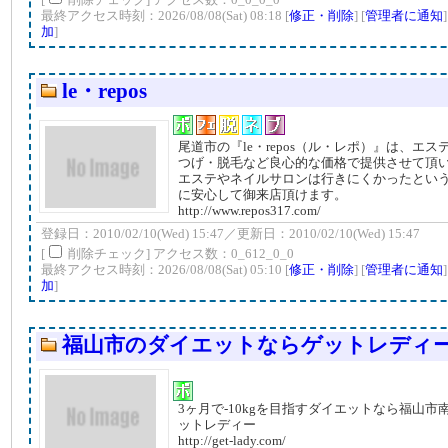
最終アクセス時刻：2026/08/08(Sat) 08:18 [
修正・削除
] [
管理者に通知
加
]
le・repos
尾道市の『le・repos（ル・レポ）』は、エ
つげ・脱毛など良心的な価格で提供させて頂
エステやネイルサロンは行きにくかったとい
に安心して御来店頂けます。
http://www.repos317.com/
登録日：2010/02/10(Wed) 15:47／更新日：2010/02/10(Wed) 15:47
[
削除チェック] アクセス数：0_612_0_0
最終アクセス時刻：2026/08/08(Sat) 05:10 [
修正・削除
] [
管理者に通知
加
]
福山市のダイエットならゲットレディ
3ヶ月で-10kgを目指すダイエットなら福山市
ットレディー
http://get-lady.com/