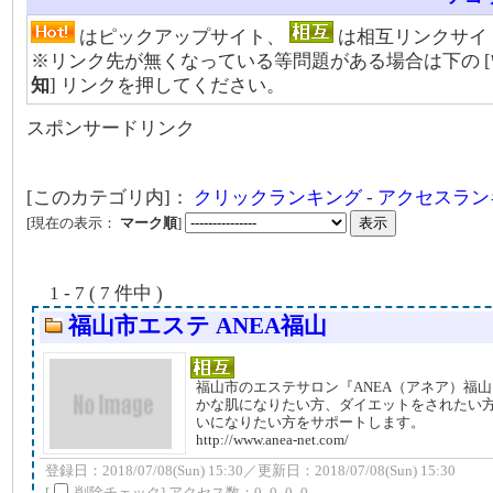
はピックアップサイト、
は相互リンクサイ
※リンク先が無くなっている等問題がある場合は下の [
知
] リンクを押してください。
スポンサードリンク
[このカテゴリ内]：
クリックランキング
-
アクセスラン
[現在の表示：
マーク順
]
1 - 7 ( 7 件中 )
福山市エステ ANEA福山
福山市のエステサロン『ANEA（アネア）福
かな肌になりたい方、ダイエットをされたい
いになりたい方をサポートします。
http://www.anea-net.com/
登録日：2018/07/08(Sun) 15:30／更新日：2018/07/08(Sun) 15:30
[
削除チェック] アクセス数：0_0_0_0