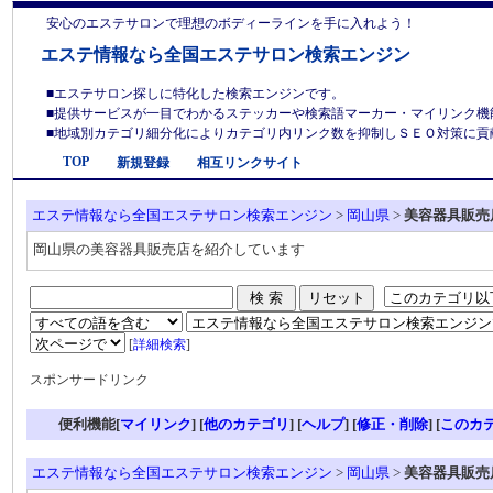
安心のエステサロンで理想のボディーラインを手に入れよう！
エステ情報なら全国エステサロン検索エンジン
■エステサロン探しに特化した検索エンジンです。
■提供サービスが一目でわかるステッカーや検索語マーカー・マイリンク機
■地域別カテゴリ細分化によりカテゴリ内リンク数を抑制しＳＥＯ対策に貢献しま
TOP
新規登録
相互リンクサイト
エステ情報なら全国エステサロン検索エンジン
>
岡山県
>
美容器具販売
岡山県の美容器具販売店を紹介しています
[
詳細検索
]
スポンサードリンク
便利機能[
マイリンク
] [
他のカテゴリ
]
[
ヘルプ
] [
修正・削除
] [
このカ
エステ情報なら全国エステサロン検索エンジン
>
岡山県
>
美容器具販売