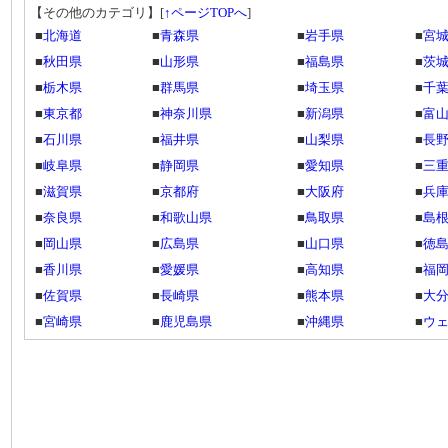
【その他のカテゴリ】
[
↑ページTOPへ
]
■
北海道
■
青森県
■
岩手県
■
宮
■
秋田県
■
山形県
■
福島県
■
茨
■
栃木県
■
群馬県
■
埼玉県
■
千
■
東京都
■
神奈川県
■
新潟県
■
富
■
石川県
■
福井県
■
山梨県
■
長
■
岐阜県
■
静岡県
■
愛知県
■
三
■
滋賀県
■
京都府
■
大阪府
■
兵
■
奈良県
■
和歌山県
■
鳥取県
■
島
■
岡山県
■
広島県
■
山口県
■
徳
■
香川県
■
愛媛県
■
高知県
■
福
■
佐賀県
■
長崎県
■
熊本県
■
大
■
宮崎県
■
鹿児島県
■
沖縄県
■
ウ