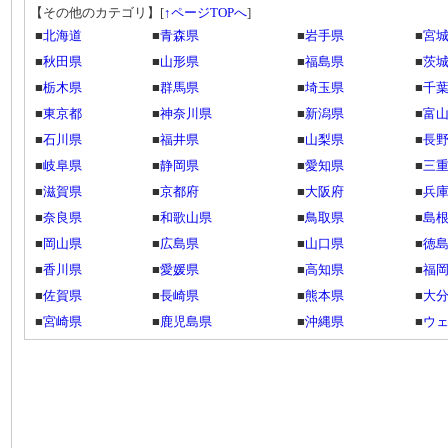
【その他のカテゴリ】
[
↑ページTOPへ
]
■
北海道
■
青森県
■
岩手県
■
宮
■
秋田県
■
山形県
■
福島県
■
茨
■
栃木県
■
群馬県
■
埼玉県
■
千
■
東京都
■
神奈川県
■
新潟県
■
富
■
石川県
■
福井県
■
山梨県
■
長
■
岐阜県
■
静岡県
■
愛知県
■
三
■
滋賀県
■
京都府
■
大阪府
■
兵
■
奈良県
■
和歌山県
■
鳥取県
■
島
■
岡山県
■
広島県
■
山口県
■
徳
■
香川県
■
愛媛県
■
高知県
■
福
■
佐賀県
■
長崎県
■
熊本県
■
大
■
宮崎県
■
鹿児島県
■
沖縄県
■
ウ