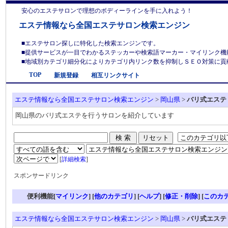
安心のエステサロンで理想のボディーラインを手に入れよう！
エステ情報なら全国エステサロン検索エンジン
■エステサロン探しに特化した検索エンジンです。
■提供サービスが一目でわかるステッカーや検索語マーカー・マイリンク機
■地域別カテゴリ細分化によりカテゴリ内リンク数を抑制しＳＥＯ対策に貢献しま
TOP
新規登録
相互リンクサイト
エステ情報なら全国エステサロン検索エンジン
>
岡山県
>
バリ式エステ
岡山県のバリ式エステを行うサロンを紹介しています
[
詳細検索
]
スポンサードリンク
便利機能[
マイリンク
] [
他のカテゴリ
]
[
ヘルプ
] [
修正・削除
] [
このカ
エステ情報なら全国エステサロン検索エンジン
>
岡山県
>
バリ式エステ