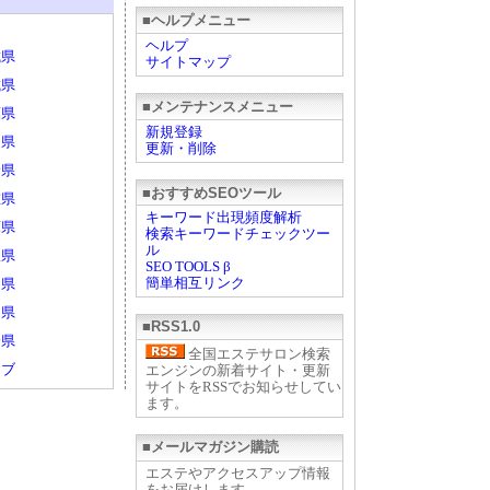
■ヘルプメニュー
ヘルプ
城県
サイトマップ
城県
■メンテナンスメニュー
葉県
新規登録
山県
更新・削除
野県
■おすすめSEOツール
重県
キーワード出現頻度解析
庫県
検索キーワードチェックツー
ル
根県
SEO TOOLS β
簡単相互リンク
島県
岡県
■RSS1.0
分県
全国エステサロン検索
ェブ
エンジンの新着サイト・更新
サイトをRSSでお知らせしてい
ます。
■メールマガジン購読
エステやアクセスアップ情報
をお届けします。