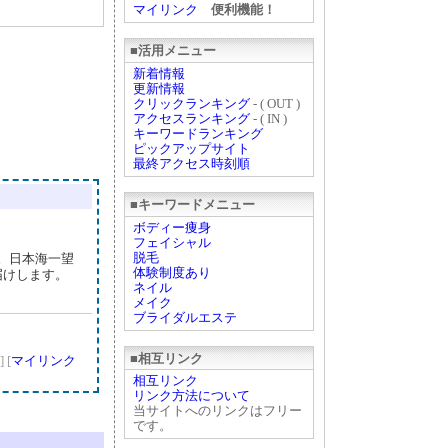
マイリンク
便利機能！
■活用メニュー
新着情報
更新情報
クリックランキング
- ( OUT )
アクセスランキング
- ( IN )
キーワードランキング
ピックアップサイト
最終アクセス時刻順
■キーワードメニュー
ボディー痩身
フェイシャル
脱毛
す。日本海一望
体験制度あり
届けします。
ネイル
メイク
ブライダルエステ
■相互リンク
]
[
マイリンク
相互リンク
リンク方法について
当サイトへのリンクはフリー
です。