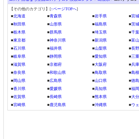
【その他のカテゴリ】
[
↑ページTOPへ
]
■
北海道
■
青森県
■
岩手県
■
宮
■
秋田県
■
山形県
■
福島県
■
茨
■
栃木県
■
群馬県
■
埼玉県
■
千
■
東京都
■
神奈川県
■
新潟県
■
富
■
石川県
■
福井県
■
山梨県
■
長
■
岐阜県
■
静岡県
■
愛知県
■
三
■
滋賀県
■
京都府
■
大阪府
■
兵
■
奈良県
■
和歌山県
■
鳥取県
■
島
■
岡山県
■
広島県
■
山口県
■
徳
■
香川県
■
愛媛県
■
高知県
■
福
■
佐賀県
■
長崎県
■
熊本県
■
大
■
宮崎県
■
鹿児島県
■
沖縄県
■
ウ