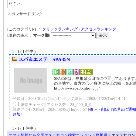
ださい。
スポンサードリンク
[このカテゴリ内]：
クリックランキング
-
アクセスランキング
[現在の表示：
マーク順
]
1 - 1 ( 1 件中 )
スパ＆エステ SPA35N
SPA35Nは、島根県浜田市に位置しておりま
の台地で、貴方の心と身体に極上の癒しをお
http://www.spa35.nh-inc.jp/
登録日：2008/01/22(Tue) 14:41／更新日：2008/01/22(Tue) 14:41
[
削除チェック] アクセス数：28_909_0_0
最終アクセス時刻：2026/08/06(Thu) 05:57 [
修正・削除
] [
管理者に通知
追加
]
1 - 1 ( 1 件中 )
エステ情報なら全国エステサロン検索エンジン
>
島根県
>
エステサロン