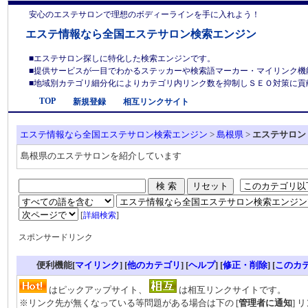
安心のエステサロンで理想のボディーラインを手に入れよう！
エステ情報なら全国エステサロン検索エンジン
■エステサロン探しに特化した検索エンジンです。
■提供サービスが一目でわかるステッカーや検索語マーカー・マイリンク機
■地域別カテゴリ細分化によりカテゴリ内リンク数を抑制しＳＥＯ対策に貢献しま
TOP
新規登録
相互リンクサイト
エステ情報なら全国エステサロン検索エンジン
>
島根県
>
エステサロン
島根県のエステサロンを紹介しています
[
詳細検索
]
スポンサードリンク
便利機能[
マイリンク
] [
他のカテゴリ
]
[
ヘルプ
] [
修正・削除
] [
このカ
はピックアップサイト、
は相互リンクサイトです。
※リンク先が無くなっている等問題がある場合は下の [
管理者に通知
] 