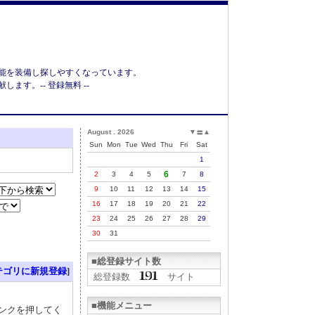
能を装備し探しやすくなっています。
す。-- 登録無料 --
August . 2026
▼
▲
〓
Sun
Mon
Tue
Wed
Thu
Fri
Sat
1
6
2
3
4
5
7
8
9
10
11
12
13
14
15
16
17
18
19
20
21
22
23
24
25
26
27
28
29
30
31
■総登録サイト数
テゴリに新規登録
]
総登録数
サイト
■機能メニュー
リンクを押してく