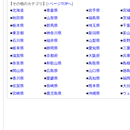
【その他のカテゴリ】
[
↑ページTOPへ
]
■
北海道
■
青森県
■
岩手県
■
宮
■
秋田県
■
山形県
■
福島県
■
茨
■
栃木県
■
群馬県
■
埼玉県
■
千
■
東京都
■
神奈川県
■
新潟県
■
富
■
石川県
■
福井県
■
山梨県
■
長
■
岐阜県
■
静岡県
■
愛知県
■
三
■
滋賀県
■
京都府
■
大阪府
■
兵
■
奈良県
■
和歌山県
■
鳥取県
■
島
■
岡山県
■
広島県
■
山口県
■
徳
■
香川県
■
愛媛県
■
高知県
■
福
■
佐賀県
■
長崎県
■
熊本県
■
大
■
宮崎県
■
鹿児島県
■
沖縄県
■
ウ