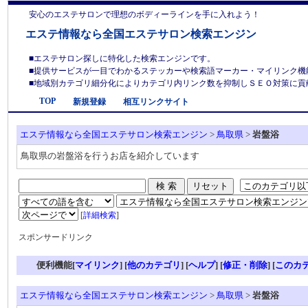
安心のエステサロンで理想のボディーラインを手に入れよう！
エステ情報なら全国エステサロン検索エンジン
■エステサロン探しに特化した検索エンジンです。
■提供サービスが一目でわかるステッカーや検索語マーカー・マイリンク機
■地域別カテゴリ細分化によりカテゴリ内リンク数を抑制しＳＥＯ対策に貢献しま
TOP
新規登録
相互リンクサイト
エステ情報なら全国エステサロン検索エンジン
>
鳥取県
>
岩盤浴
鳥取県の岩盤浴を行うお店を紹介しています
[
詳細検索
]
スポンサードリンク
便利機能[
マイリンク
] [
他のカテゴリ
]
[
ヘルプ
] [
修正・削除
] [
このカ
エステ情報なら全国エステサロン検索エンジン
>
鳥取県
>
岩盤浴