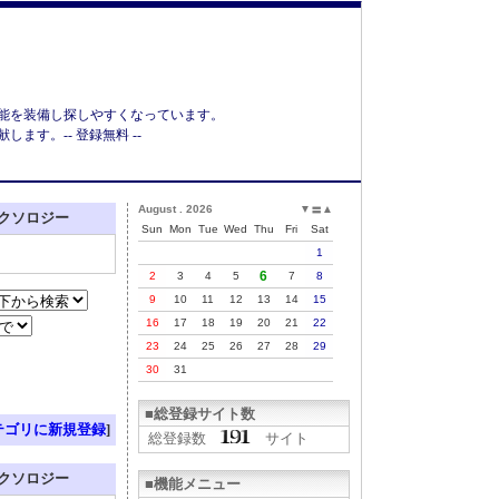
能を装備し探しやすくなっています。
す。-- 登録無料 --
August . 2026
▼
▲
〓
クソロジー
Sun
Mon
Tue
Wed
Thu
Fri
Sat
1
6
2
3
4
5
7
8
9
10
11
12
13
14
15
16
17
18
19
20
21
22
23
24
25
26
27
28
29
30
31
■総登録サイト数
テゴリに新規登録
]
総登録数
サイト
クソロジー
■機能メニュー