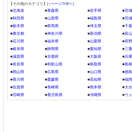
【その他のカテゴリ】
[
↑ページTOPへ
]
■
北海道
■
青森県
■
岩手県
■
宮
■
秋田県
■
山形県
■
福島県
■
茨
■
栃木県
■
群馬県
■
埼玉県
■
千
■
東京都
■
神奈川県
■
新潟県
■
富
■
石川県
■
福井県
■
山梨県
■
長
■
岐阜県
■
静岡県
■
愛知県
■
三
■
滋賀県
■
京都府
■
大阪府
■
兵
■
奈良県
■
和歌山県
■
鳥取県
■
島
■
岡山県
■
広島県
■
山口県
■
徳
■
香川県
■
愛媛県
■
高知県
■
福
■
佐賀県
■
長崎県
■
熊本県
■
大
■
宮崎県
■
鹿児島県
■
沖縄県
■
ウ