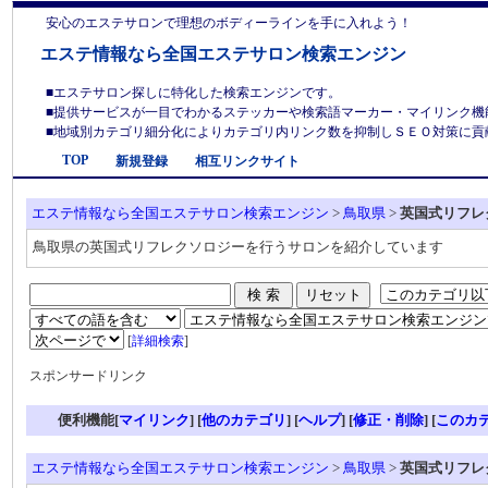
安心のエステサロンで理想のボディーラインを手に入れよう！
エステ情報なら全国エステサロン検索エンジン
■エステサロン探しに特化した検索エンジンです。
■提供サービスが一目でわかるステッカーや検索語マーカー・マイリンク機
■地域別カテゴリ細分化によりカテゴリ内リンク数を抑制しＳＥＯ対策に貢献しま
TOP
新規登録
相互リンクサイト
エステ情報なら全国エステサロン検索エンジン
>
鳥取県
>
英国式リフレ
鳥取県の英国式リフレクソロジーを行うサロンを紹介しています
[
詳細検索
]
スポンサードリンク
便利機能[
マイリンク
] [
他のカテゴリ
]
[
ヘルプ
] [
修正・削除
] [
このカ
エステ情報なら全国エステサロン検索エンジン
>
鳥取県
>
英国式リフレ