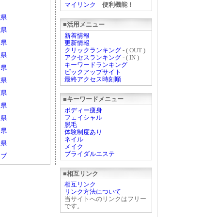
マイリンク
便利機能！
城県
■活用メニュー
城県
新着情報
葉県
更新情報
クリックランキング
- ( OUT )
山県
アクセスランキング
- ( IN )
キーワードランキング
野県
ピックアップサイト
最終アクセス時刻順
重県
庫県
■キーワードメニュー
根県
ボディー痩身
フェイシャル
島県
脱毛
岡県
体験制度あり
ネイル
分県
メイク
ブライダルエステ
ェブ
■相互リンク
相互リンク
リンク方法について
当サイトへのリンクはフリー
です。