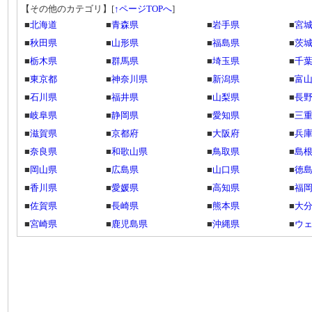
【その他のカテゴリ】
[
↑ページTOPへ
]
■
北海道
■
青森県
■
岩手県
■
宮
■
秋田県
■
山形県
■
福島県
■
茨
■
栃木県
■
群馬県
■
埼玉県
■
千
■
東京都
■
神奈川県
■
新潟県
■
富
■
石川県
■
福井県
■
山梨県
■
長
■
岐阜県
■
静岡県
■
愛知県
■
三
■
滋賀県
■
京都府
■
大阪府
■
兵
■
奈良県
■
和歌山県
■
鳥取県
■
島
■
岡山県
■
広島県
■
山口県
■
徳
■
香川県
■
愛媛県
■
高知県
■
福
■
佐賀県
■
長崎県
■
熊本県
■
大
■
宮崎県
■
鹿児島県
■
沖縄県
■
ウ