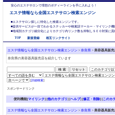
安心のエステサロンで理想のボディーラインを手に入れよう！
エステ情報なら全国エステサロン検索エンジン
■エステサロン探しに特化した検索エンジンです。
■提供サービスが一目でわかるステッカーや検索語マーカー・マイリンク機
■地域別カテゴリ細分化によりカテゴリ内リンク数を抑制しＳＥＯ対策に貢献しま
TOP
新規登録
相互リンクサイト
エステ情報なら全国エステサロン検索エンジン
>
奈良県
>
美容器具販売
奈良県の美容器具販売店を紹介しています
[
詳細検索
]
スポンサードリンク
便利機能[
マイリンク
] [
他のカテゴリ
]
[
ヘルプ
] [
修正・削除
] [
このカ
エステ情報なら全国エステサロン検索エンジン
>
奈良県
>
美容器具販売