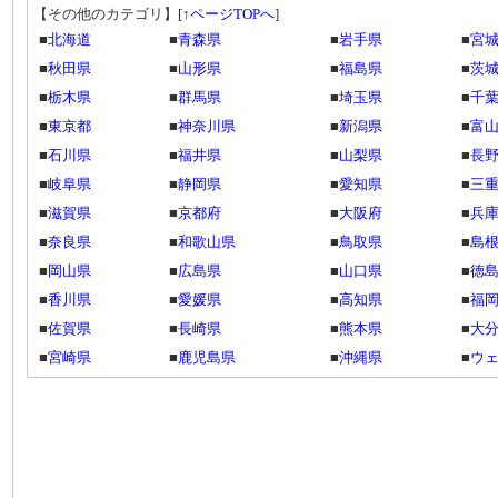
【その他のカテゴリ】
[
↑ページTOPへ
]
■
北海道
■
青森県
■
岩手県
■
宮
■
秋田県
■
山形県
■
福島県
■
茨
■
栃木県
■
群馬県
■
埼玉県
■
千
■
東京都
■
神奈川県
■
新潟県
■
富
■
石川県
■
福井県
■
山梨県
■
長
■
岐阜県
■
静岡県
■
愛知県
■
三
■
滋賀県
■
京都府
■
大阪府
■
兵
■
奈良県
■
和歌山県
■
鳥取県
■
島
■
岡山県
■
広島県
■
山口県
■
徳
■
香川県
■
愛媛県
■
高知県
■
福
■
佐賀県
■
長崎県
■
熊本県
■
大
■
宮崎県
■
鹿児島県
■
沖縄県
■
ウ