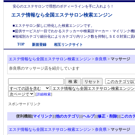
安心のエステサロンで理想のボディーラインを手に入れよう！
エステ情報なら全国エステサロン検索エンジン
■エステサロン探しに特化した検索エンジンです。
■提供サービスが一目でわかるステッカーや検索語マーカー・マイリンク機
■地域別カテゴリ細分化によりカテゴリ内リンク数を抑制しＳＥＯ対策に貢献しま
TOP
新規登録
相互リンクサイト
エステ情報なら全国エステサロン検索エンジン
>
奈良県
>
マッサージ
奈良県のマッサージ店を紹介しています
[
詳細検索
]
スポンサードリンク
便利機能[
マイリンク
] [
他のカテゴリ
]
[
ヘルプ
] [
修正・削除
] [
このカ
エステ情報なら全国エステサロン検索エンジン
>
奈良県
>
マッサージ