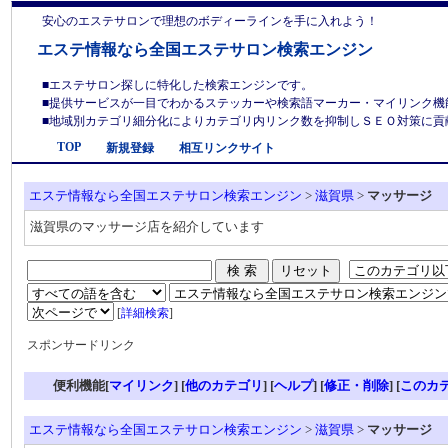
安心のエステサロンで理想のボディーラインを手に入れよう！
エステ情報なら全国エステサロン検索エンジン
■エステサロン探しに特化した検索エンジンです。
■提供サービスが一目でわかるステッカーや検索語マーカー・マイリンク機
■地域別カテゴリ細分化によりカテゴリ内リンク数を抑制しＳＥＯ対策に貢献しま
TOP
新規登録
相互リンクサイト
エステ情報なら全国エステサロン検索エンジン
>
滋賀県
>
マッサージ
滋賀県のマッサージ店を紹介しています
[
詳細検索
]
スポンサードリンク
便利機能[
マイリンク
] [
他のカテゴリ
]
[
ヘルプ
] [
修正・削除
] [
このカ
エステ情報なら全国エステサロン検索エンジン
>
滋賀県
>
マッサージ