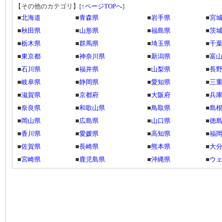
【その他のカテゴリ】
[
↑ページTOPへ
]
■
北海道
■
青森県
■
岩手県
■
宮
■
秋田県
■
山形県
■
福島県
■
茨
■
栃木県
■
群馬県
■
埼玉県
■
千
■
東京都
■
神奈川県
■
新潟県
■
富
■
石川県
■
福井県
■
山梨県
■
長
■
岐阜県
■
静岡県
■
愛知県
■
三
■
滋賀県
■
京都府
■
大阪府
■
兵
■
奈良県
■
和歌山県
■
鳥取県
■
島
■
岡山県
■
広島県
■
山口県
■
徳
■
香川県
■
愛媛県
■
高知県
■
福
■
佐賀県
■
長崎県
■
熊本県
■
大
■
宮崎県
■
鹿児島県
■
沖縄県
■
ウ