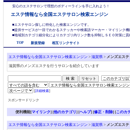
安心のエステサロンで理想のボディーラインを手に入れよう！
エステ情報なら全国エステサロン検索エンジン
■エステサロン探しに特化した検索エンジンです。
■提供サービスが一目でわかるステッカーや検索語マーカー・マイリンク機
■地域別カテゴリ細分化によりカテゴリ内リンク数を抑制しＳＥＯ対策に貢献しま
TOP
新規登録
相互リンクサイト
エステ情報なら全国エステサロン検索エンジン
>
滋賀県
>
メンズエステ
滋賀県のメンズエステを行うサロンを紹介しています
[
詳細検索
]
スポンサードリンク
便利機能[
マイリンク
] [
他のカテゴリ
]
[
ヘルプ
] [
修正・削除
] [
このカ
エステ情報なら全国エステサロン検索エンジン
>
滋賀県
>
メンズエステ