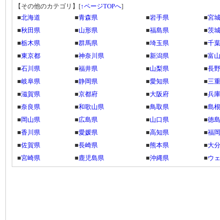
【その他のカテゴリ】
[
↑ページTOPへ
]
■
北海道
■
青森県
■
岩手県
■
宮
■
秋田県
■
山形県
■
福島県
■
茨
■
栃木県
■
群馬県
■
埼玉県
■
千
■
東京都
■
神奈川県
■
新潟県
■
富
■
石川県
■
福井県
■
山梨県
■
長
■
岐阜県
■
静岡県
■
愛知県
■
三
■
滋賀県
■
京都府
■
大阪府
■
兵
■
奈良県
■
和歌山県
■
鳥取県
■
島
■
岡山県
■
広島県
■
山口県
■
徳
■
香川県
■
愛媛県
■
高知県
■
福
■
佐賀県
■
長崎県
■
熊本県
■
大
■
宮崎県
■
鹿児島県
■
沖縄県
■
ウ