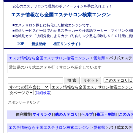
安心のエステサロンで理想のボディーラインを手に入れよう！
エステ情報なら全国エステサロン検索エンジン
■エステサロン探しに特化した検索エンジンです。
■提供サービスが一目でわかるステッカーや検索語マーカー・マイリンク機
■地域別カテゴリ細分化によりカテゴリ内リンク数を抑制しＳＥＯ対策に貢献しま
TOP
新規登録
相互リンクサイト
エステ情報なら全国エステサロン検索エンジン
>
愛知県
>
バリ式エステ
愛知県のバリ式エステを行うサロンを紹介しています
[
詳細検索
]
スポンサードリンク
便利機能[
マイリンク
] [
他のカテゴリ
]
[
ヘルプ
] [
修正・削除
] [
このカ
エステ情報なら全国エステサロン検索エンジン
>
愛知県
>
バリ式エステ