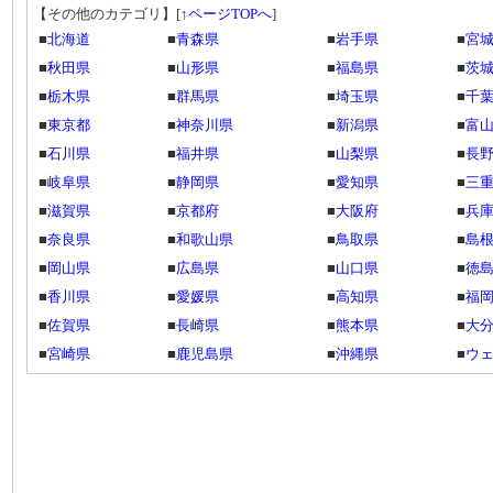
【その他のカテゴリ】
[
↑ページTOPへ
]
■
北海道
■
青森県
■
岩手県
■
宮
■
秋田県
■
山形県
■
福島県
■
茨
■
栃木県
■
群馬県
■
埼玉県
■
千
■
東京都
■
神奈川県
■
新潟県
■
富
■
石川県
■
福井県
■
山梨県
■
長
■
岐阜県
■
静岡県
■
愛知県
■
三
■
滋賀県
■
京都府
■
大阪府
■
兵
■
奈良県
■
和歌山県
■
鳥取県
■
島
■
岡山県
■
広島県
■
山口県
■
徳
■
香川県
■
愛媛県
■
高知県
■
福
■
佐賀県
■
長崎県
■
熊本県
■
大
■
宮崎県
■
鹿児島県
■
沖縄県
■
ウ