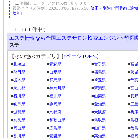
[
削除チェック] アクセス数：0_0_0_0
最終アクセス時刻：2026/08/06(Thu) 05:56 [
修正・削除
] [
管理者に通知
追加
]
1 - 1 ( 1 件中 )
エステ情報なら全国エステサロン検索エンジン
>
静岡
ステ
【その他のカテゴリ】
[
↑ページTOPへ
]
■
北海道
■
青森県
■
岩手県
■
宮
■
秋田県
■
山形県
■
福島県
■
茨
■
栃木県
■
群馬県
■
埼玉県
■
千
■
東京都
■
神奈川県
■
新潟県
■
富
■
石川県
■
福井県
■
山梨県
■
長
■
岐阜県
■
静岡県
■
愛知県
■
三
■
滋賀県
■
京都府
■
大阪府
■
兵
■
奈良県
■
和歌山県
■
鳥取県
■
島
■
岡山県
■
広島県
■
山口県
■
徳
■
香川県
■
愛媛県
■
高知県
■
福