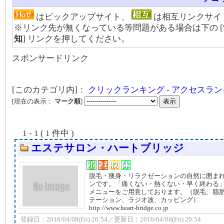
はピックアップサイト、
は相互リンクサイ
※リンク先が無くなっている等問題がある場合は下の [
知
] リンクを押してください。
スポンサードリンク
[このカテゴリ内]：
クリックランキング
-
アクセスラン
[現在の表示：
マーク順
]
1 - 1 ( 1 件中 )
エステサロン・ハートブリッジ
脱毛・痩身・リラクゼーションの自然に囲ま
ンです。「痛くない・熱くない・早く終わる
メニューをご用意しております。（脱毛、脂
テーション、ラジオ波、カッピング）
http://www.heart-bridge.co.jp
登録日：2016/04/08(Fri) 20:54／更新日：2016/04/08(Fri) 20:54