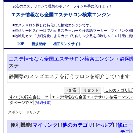
安心のエステサロンで理想のボディーラインを手に入れよう！
エステ情報なら全国エステサロン検索エンジン
■エステサロン探しに特化した検索エンジンです。
■提供サービスが一目でわかるステッカーや検索語マーカー・マイリンク機
■地域別カテゴリ細分化によりカテゴリ内リンク数を抑制しＳＥＯ対策に貢献しま
TOP
新規登録
相互リンクサイト
エステ情報なら全国エステサロン検索エンジン
>
静岡
ステ
静岡県のメンズエステを行うサロンを紹介しています
[
詳細検索
]
スポンサードリンク
便利機能[
マイリンク
] [
他のカテゴリ
]
[
ヘルプ
] [
修正・
テゴ