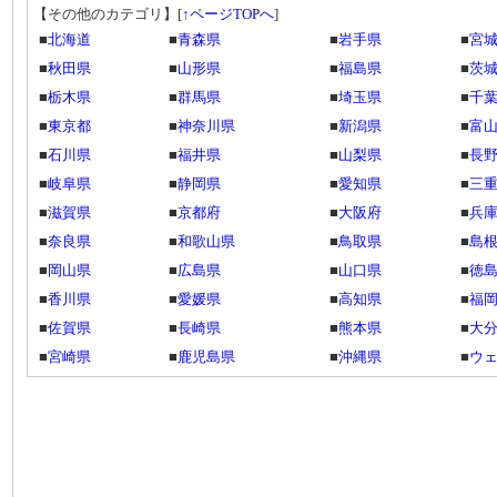
【その他のカテゴリ】
[
↑ページTOPへ
]
■
北海道
■
青森県
■
岩手県
■
宮
■
秋田県
■
山形県
■
福島県
■
茨
■
栃木県
■
群馬県
■
埼玉県
■
千
■
東京都
■
神奈川県
■
新潟県
■
富
■
石川県
■
福井県
■
山梨県
■
長
■
岐阜県
■
静岡県
■
愛知県
■
三
■
滋賀県
■
京都府
■
大阪府
■
兵
■
奈良県
■
和歌山県
■
鳥取県
■
島
■
岡山県
■
広島県
■
山口県
■
徳
■
香川県
■
愛媛県
■
高知県
■
福
■
佐賀県
■
長崎県
■
熊本県
■
大
■
宮崎県
■
鹿児島県
■
沖縄県
■
ウ