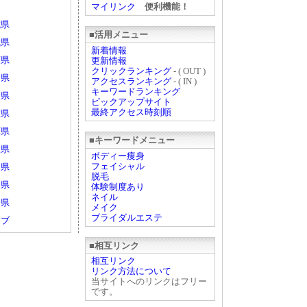
マイリンク
便利機能！
城県
■活用メニュー
城県
新着情報
葉県
更新情報
クリックランキング
- ( OUT )
山県
アクセスランキング
- ( IN )
キーワードランキング
野県
ピックアップサイト
最終アクセス時刻順
重県
庫県
■キーワードメニュー
根県
ボディー痩身
フェイシャル
島県
脱毛
岡県
体験制度あり
ネイル
分県
メイク
ブライダルエステ
ェブ
■相互リンク
相互リンク
リンク方法について
当サイトへのリンクはフリー
です。