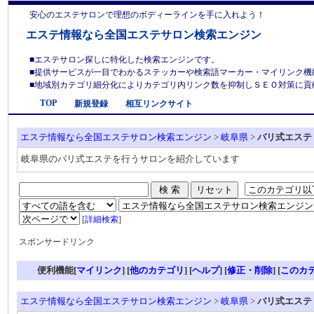
安心のエステサロンで理想のボディーラインを手に入れよう！
エステ情報なら全国エステサロン検索エンジン
■エステサロン探しに特化した検索エンジンです。
■提供サービスが一目でわかるステッカーや検索語マーカー・マイリンク機
■地域別カテゴリ細分化によりカテゴリ内リンク数を抑制しＳＥＯ対策に貢献しま
TOP
新規登録
相互リンクサイト
エステ情報なら全国エステサロン検索エンジン
>
岐阜県
>
バリ式エステ
岐阜県のバリ式エステを行うサロンを紹介しています
[
詳細検索
]
スポンサードリンク
便利機能[
マイリンク
] [
他のカテゴリ
]
[
ヘルプ
] [
修正・削除
] [
このカ
エステ情報なら全国エステサロン検索エンジン
>
岐阜県
>
バリ式エステ