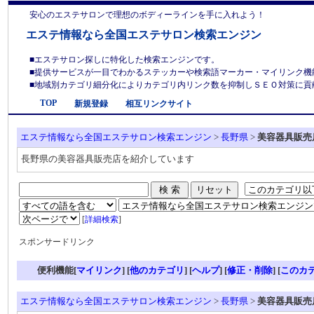
安心のエステサロンで理想のボディーラインを手に入れよう！
エステ情報なら全国エステサロン検索エンジン
■エステサロン探しに特化した検索エンジンです。
■提供サービスが一目でわかるステッカーや検索語マーカー・マイリンク機
■地域別カテゴリ細分化によりカテゴリ内リンク数を抑制しＳＥＯ対策に貢献しま
TOP
新規登録
相互リンクサイト
エステ情報なら全国エステサロン検索エンジン
>
長野県
>
美容器具販売
長野県の美容器具販売店を紹介しています
[
詳細検索
]
スポンサードリンク
便利機能[
マイリンク
] [
他のカテゴリ
]
[
ヘルプ
] [
修正・削除
] [
このカ
エステ情報なら全国エステサロン検索エンジン
>
長野県
>
美容器具販売