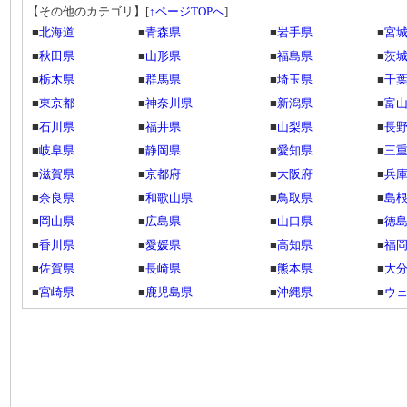
【その他のカテゴリ】
[
↑ページTOPへ
]
■
北海道
■
青森県
■
岩手県
■
宮
■
秋田県
■
山形県
■
福島県
■
茨
■
栃木県
■
群馬県
■
埼玉県
■
千
■
東京都
■
神奈川県
■
新潟県
■
富
■
石川県
■
福井県
■
山梨県
■
長
■
岐阜県
■
静岡県
■
愛知県
■
三
■
滋賀県
■
京都府
■
大阪府
■
兵
■
奈良県
■
和歌山県
■
鳥取県
■
島
■
岡山県
■
広島県
■
山口県
■
徳
■
香川県
■
愛媛県
■
高知県
■
福
■
佐賀県
■
長崎県
■
熊本県
■
大
■
宮崎県
■
鹿児島県
■
沖縄県
■
ウ