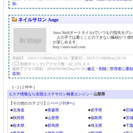
加
]
ネイルサロン Ange
Auto Nail(オートネイル)でいつもの指先を
人の手では書くことのできない繊細かつ 個
が楽しめます。
http://auto-nail.com
登録日：2015/11/09(Mon) 20:34／更新日：2015/11/09(Mon) 20:34
[
削除チェック] アクセス数：42_679_0_0
最終アクセス時刻：2026/08/06(Thu) 05:56 [
修正・削除
] [
管理者に通知
追加
]
1 - 2 ( 2 件中 )
エステ情報なら全国エステサロン検索エンジン
>
山梨県
【その他のカテゴリ】
[
↑ページTOPへ
]
■
北海道
■
青森県
■
岩手県
■
宮
■
秋田県
■
山形県
■
福島県
■
茨
■
栃木県
■
群馬県
■
埼玉県
■
千