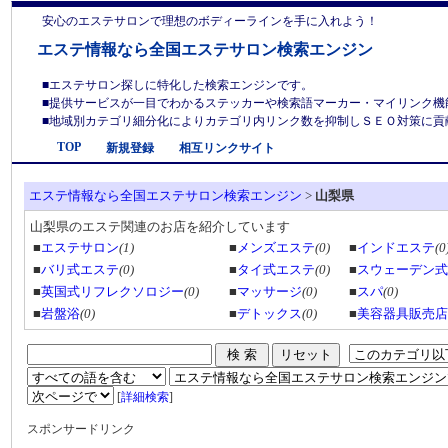
安心のエステサロンで理想のボディーラインを手に入れよう！
エステ情報なら全国エステサロン検索エンジン
■エステサロン探しに特化した検索エンジンです。
■提供サービスが一目でわかるステッカーや検索語マーカー・マイリンク機
■地域別カテゴリ細分化によりカテゴリ内リンク数を抑制しＳＥＯ対策に貢献しま
TOP
新規登録
相互リンクサイト
エステ情報なら全国エステサロン検索エンジン
>
山梨県
山梨県のエステ関連のお店を紹介しています
■
エステサロン
(1)
■
メンズエステ
(0)
■
インドエステ
(0
■
バリ式エステ
(0)
■
タイ式エステ
(0)
■
スウェーデン式
■
英国式リフレクソロジー
(0)
■
マッサージ
(0)
■
スパ
(0)
■
岩盤浴
(0)
■
デトックス
(0)
■
美容器具販売店
[
詳細検索
]
スポンサードリンク