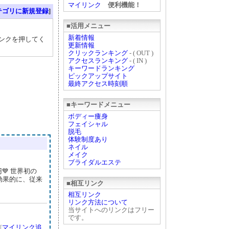
マイリンク
便利機能！
テゴリに新規登録
]
■活用メニュー
新着情報
リンクを押してく
更新情報
クリックランキング
- ( OUT )
アクセスランキング
- ( IN )
キーワードランキング
ピックアップサイト
最終アクセス時刻順
■キーワードメニュー
ボディー痩身
フェイシャル
脱毛
体験制度あり
ネイル
メイク
ブライダルエステ
💙 世界初の
効果的に、従来
■相互リンク
相互リンク
リンク方法について
当サイトへのリンクはフリー
です。
[
マイリンク追