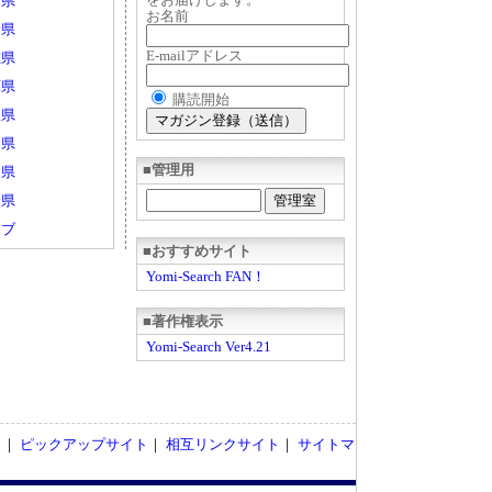
山県
お名前
野県
E-mailアドレス
重県
庫県
購読開始
根県
島県
■管理用
岡県
分県
ェブ
■おすすめサイト
Yomi-Search FAN！
■著作権表示
Yomi-Search Ver4.21
ト
｜
ピックアップサイト
｜
相互リンクサイト
｜
サイトマ