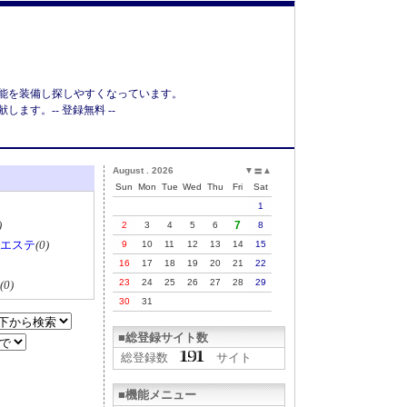
能を装備し探しやすくなっています。
す。-- 登録無料 --
August . 2026
▼
▲
〓
Sun
Mon
Tue
Wed
Thu
Fri
Sat
1
)
7
2
3
4
5
6
8
エステ
(0)
9
10
11
12
13
14
15
16
17
18
19
20
21
22
23
24
25
26
27
28
29
(0)
30
31
■総登録サイト数
総登録数
サイト
■機能メニュー