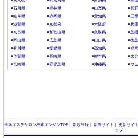
■
東京都
■
神奈川県
■
新潟県
■
富
■
石川県
■
福井県
■
山梨県
■
長
■
岐阜県
■
静岡県
■
愛知県
■
三
■
滋賀県
■
京都府
■
大阪府
■
兵
■
奈良県
■
和歌山県
■
鳥取県
■
島
■
岡山県
■
広島県
■
山口県
■
徳
■
香川県
■
愛媛県
■
高知県
■
福
■
佐賀県
■
長崎県
■
熊本県
■
大
■
宮崎県
■
鹿児島県
■
沖縄県
■
ウ
全国エステサロン検索エンジンTOP
｜
新規登録
｜
新着サイト
｜
更新サイ
ップ
｜