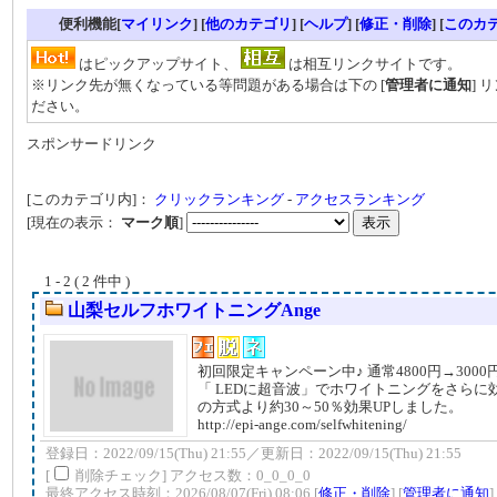
便利機能[
マイリンク
] [
他のカテゴリ
]
[
ヘルプ
] [
修正・削除
] [
このカ
はピックアップサイト、
は相互リンクサイトです。
※リンク先が無くなっている等問題がある場合は下の [
管理者に通知
] 
ださい。
スポンサードリンク
[このカテゴリ内]：
クリックランキング
-
アクセスランキング
[現在の表示：
マーク順
]
1 - 2 ( 2 件中 )
山梨セルフホワイトニングAnge
初回限定キャンペーン中♪ 通常4800円→3000円
「 LEDに超音波」でホワイトニングをさらに
の方式より約30～50％効果UPしました。
http://epi-ange.com/selfwhitening/
登録日：2022/09/15(Thu) 21:55／更新日：2022/09/15(Thu) 21:55
[
削除チェック] アクセス数：0_0_0_0
最終アクセス時刻：2026/08/07(Fri) 08:06 [
修正・削除
] [
管理者に通知
]