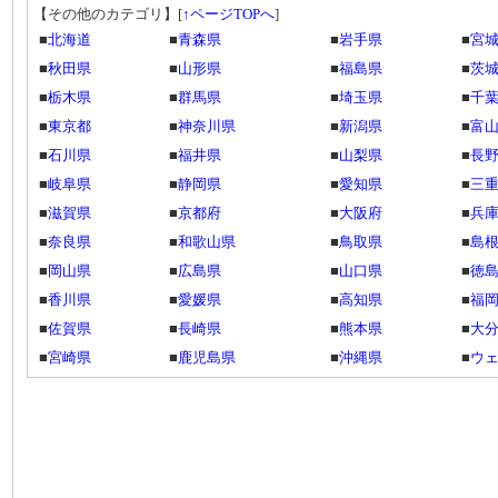
【その他のカテゴリ】
[
↑ページTOPへ
]
■
北海道
■
青森県
■
岩手県
■
宮
■
秋田県
■
山形県
■
福島県
■
茨
■
栃木県
■
群馬県
■
埼玉県
■
千
■
東京都
■
神奈川県
■
新潟県
■
富
■
石川県
■
福井県
■
山梨県
■
長
■
岐阜県
■
静岡県
■
愛知県
■
三
■
滋賀県
■
京都府
■
大阪府
■
兵
■
奈良県
■
和歌山県
■
鳥取県
■
島
■
岡山県
■
広島県
■
山口県
■
徳
■
香川県
■
愛媛県
■
高知県
■
福
■
佐賀県
■
長崎県
■
熊本県
■
大
■
宮崎県
■
鹿児島県
■
沖縄県
■
ウ