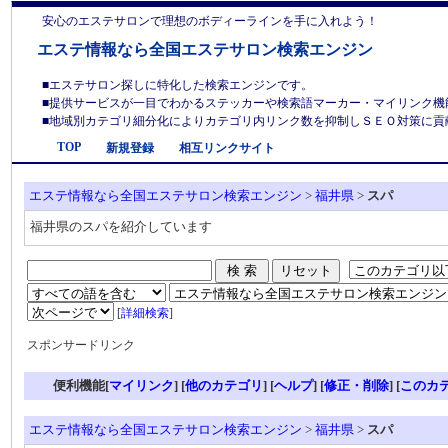
安心のエステサロンで理想のボディーラインを手に入れよう！
エステ情報なら全国エステサロン検索エンジン
■エステサロン探しに特化した検索エンジンです。
■提供サービスが一目でわかるステッカーや検索語マーカー・マイリンク機
■地域別カテゴリ細分化によりカテゴリ内リンク数を抑制しＳＥＯ対策に貢献しま
TOP
新規登録
相互リンクサイト
エステ情報なら全国エステサロン検索エンジン
>
福井県
>
スパ
福井県のスパを紹介しています
[
詳細検索
]
スポンサードリンク
便利機能[
マイリンク
] [
他のカテゴリ
]
[
ヘルプ
] [
修正・削除
] [
このカ
エステ情報なら全国エステサロン検索エンジン
>
福井県
>
スパ