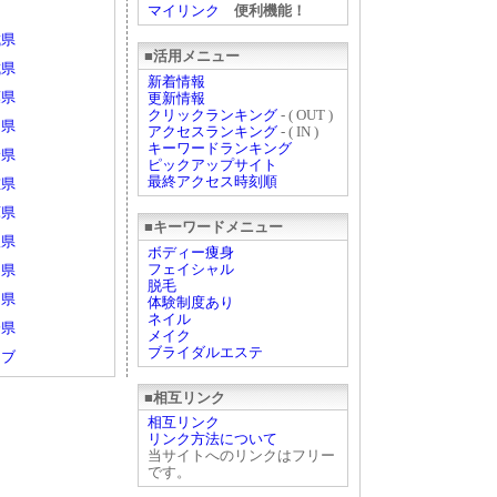
マイリンク
便利機能！
城県
■活用メニュー
城県
新着情報
葉県
更新情報
クリックランキング
- ( OUT )
山県
アクセスランキング
- ( IN )
キーワードランキング
野県
ピックアップサイト
最終アクセス時刻順
重県
庫県
■キーワードメニュー
根県
ボディー痩身
フェイシャル
島県
脱毛
岡県
体験制度あり
ネイル
分県
メイク
ブライダルエステ
ェブ
■相互リンク
相互リンク
リンク方法について
当サイトへのリンクはフリー
です。