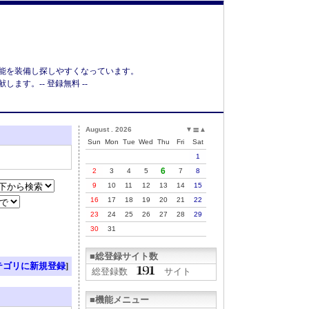
能を装備し探しやすくなっています。
す。-- 登録無料 --
August . 2026
▼
▲
〓
Sun
Mon
Tue
Wed
Thu
Fri
Sat
1
6
2
3
4
5
7
8
9
10
11
12
13
14
15
16
17
18
19
20
21
22
23
24
25
26
27
28
29
30
31
■総登録サイト数
テゴリに新規登録
]
総登録数
サイト
■機能メニュー