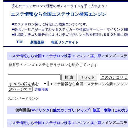
安心のエステサロンで理想のボディーラインを手に入れよう！
エステ情報なら全国エステサロン検索エンジン
■エステサロン探しに特化した検索エンジンです。
■提供サービスが一目でわかるステッカーや検索語マーカー・マイリンク機
■地域別カテゴリ細分化によりカテゴリ内リンク数を抑制しＳＥＯ対策に貢献しま
TOP
新規登録
相互リンクサイト
エステ情報なら全国エステサロン検索エンジン
>
福井県
>
メンズエステ
福井県のメンズエステを行うサロンを紹介しています
[
詳細検索
]
スポンサードリンク
便利機能[
マイリンク
] [
他のカテゴリ
]
[
ヘルプ
] [
修正・削除
] [
このカ
エステ情報なら全国エステサロン検索エンジン
>
福井県
>
メンズエステ