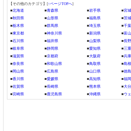
【その他のカテゴリ】
[
↑ページTOPへ
]
■
北海道
■
青森県
■
岩手県
■
宮
■
秋田県
■
山形県
■
福島県
■
茨
■
栃木県
■
群馬県
■
埼玉県
■
千
■
東京都
■
神奈川県
■
新潟県
■
富
■
石川県
■
福井県
■
山梨県
■
長
■
岐阜県
■
静岡県
■
愛知県
■
三
■
滋賀県
■
京都府
■
大阪府
■
兵
■
奈良県
■
和歌山県
■
鳥取県
■
島
■
岡山県
■
広島県
■
山口県
■
徳
■
香川県
■
愛媛県
■
高知県
■
福
■
佐賀県
■
長崎県
■
熊本県
■
大
■
宮崎県
■
鹿児島県
■
沖縄県
■
ウ