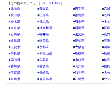
【その他のカテゴリ】
[
↑ページTOPへ
]
■
北海道
■
青森県
■
岩手県
■
宮
■
秋田県
■
山形県
■
福島県
■
茨
■
栃木県
■
群馬県
■
埼玉県
■
千
■
東京都
■
神奈川県
■
新潟県
■
富
■
石川県
■
福井県
■
山梨県
■
長
■
岐阜県
■
静岡県
■
愛知県
■
三
■
滋賀県
■
京都府
■
大阪府
■
兵
■
奈良県
■
和歌山県
■
鳥取県
■
島
■
岡山県
■
広島県
■
山口県
■
徳
■
香川県
■
愛媛県
■
高知県
■
福
■
佐賀県
■
長崎県
■
熊本県
■
大
■
宮崎県
■
鹿児島県
■
沖縄県
■
ウ