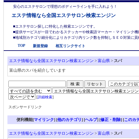
安心のエステサロンで理想のボディーラインを手に入れよう！
エステ情報なら全国エステサロン検索エンジン
■エステサロン探しに特化した検索エンジンです。
■提供サービスが一目でわかるステッカーや検索語マーカー・マイリンク機
■地域別カテゴリ細分化によりカテゴリ内リンク数を抑制しＳＥＯ対策に貢献しま
TOP
新規登録
相互リンクサイト
エステ情報なら全国エステサロン検索エンジン
>
富山県
>
スパ
富山県のスパを紹介しています
[
詳細検索
]
スポンサードリンク
便利機能[
マイリンク
] [
他のカテゴリ
]
[
ヘルプ
] [
修正・削除
] [
このカ
エステ情報なら全国エステサロン検索エンジン
>
富山県
>
スパ