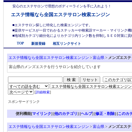
安心のエステサロンで理想のボディーラインを手に入れよう！
エステ情報なら全国エステサロン検索エンジン
■エステサロン探しに特化した検索エンジンです。
■提供サービスが一目でわかるステッカーや検索語マーカー・マイリンク機
■地域別カテゴリ細分化によりカテゴリ内リンク数を抑制しＳＥＯ対策に貢献しま
TOP
新規登録
相互リンクサイト
エステ情報なら全国エステサロン検索エンジン
>
富山県
>
メンズエステ
富山県のメンズエステを行うサロンを紹介しています
[
詳細検索
]
スポンサードリンク
便利機能[
マイリンク
] [
他のカテゴリ
]
[
ヘルプ
] [
修正・削除
] [
このカ
エステ情報なら全国エステサロン検索エンジン
>
富山県
>
メンズエステ