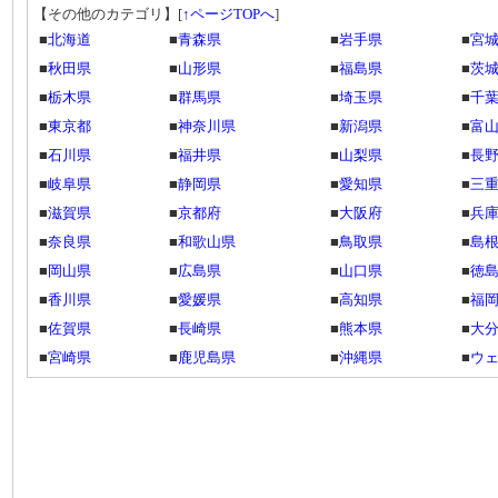
【その他のカテゴリ】
[
↑ページTOPへ
]
■
北海道
■
青森県
■
岩手県
■
宮
■
秋田県
■
山形県
■
福島県
■
茨
■
栃木県
■
群馬県
■
埼玉県
■
千
■
東京都
■
神奈川県
■
新潟県
■
富
■
石川県
■
福井県
■
山梨県
■
長
■
岐阜県
■
静岡県
■
愛知県
■
三
■
滋賀県
■
京都府
■
大阪府
■
兵
■
奈良県
■
和歌山県
■
鳥取県
■
島
■
岡山県
■
広島県
■
山口県
■
徳
■
香川県
■
愛媛県
■
高知県
■
福
■
佐賀県
■
長崎県
■
熊本県
■
大
■
宮崎県
■
鹿児島県
■
沖縄県
■
ウ