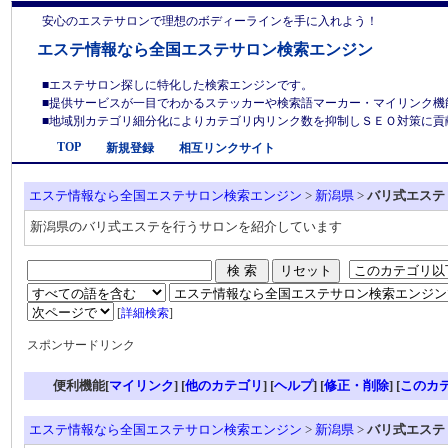
安心のエステサロンで理想のボディーラインを手に入れよう！
エステ情報なら全国エステサロン検索エンジン
■エステサロン探しに特化した検索エンジンです。
■提供サービスが一目でわかるステッカーや検索語マーカー・マイリンク機
■地域別カテゴリ細分化によりカテゴリ内リンク数を抑制しＳＥＯ対策に貢献しま
TOP
新規登録
相互リンクサイト
エステ情報なら全国エステサロン検索エンジン
>
新潟県
>
バリ式エステ
新潟県のバリ式エステを行うサロンを紹介しています
[
詳細検索
]
スポンサードリンク
便利機能[
マイリンク
] [
他のカテゴリ
]
[
ヘルプ
] [
修正・削除
] [
このカ
エステ情報なら全国エステサロン検索エンジン
>
新潟県
>
バリ式エステ