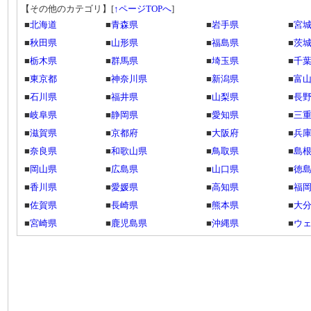
【その他のカテゴリ】
[
↑ページTOPへ
]
■
北海道
■
青森県
■
岩手県
■
宮
■
秋田県
■
山形県
■
福島県
■
茨
■
栃木県
■
群馬県
■
埼玉県
■
千
■
東京都
■
神奈川県
■
新潟県
■
富
■
石川県
■
福井県
■
山梨県
■
長
■
岐阜県
■
静岡県
■
愛知県
■
三
■
滋賀県
■
京都府
■
大阪府
■
兵
■
奈良県
■
和歌山県
■
鳥取県
■
島
■
岡山県
■
広島県
■
山口県
■
徳
■
香川県
■
愛媛県
■
高知県
■
福
■
佐賀県
■
長崎県
■
熊本県
■
大
■
宮崎県
■
鹿児島県
■
沖縄県
■
ウ