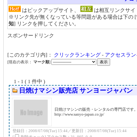
はピックアップサイト、
は相互リンクサイ
※リンク先が無くなっている等問題がある場合は下の [
知
] リンクを押してください。
スポンサードリンク
[このカテゴリ内]：
クリックランキング
-
アクセスラン
[現在の表示：
マーク順
]
1 - 1 ( 1 件中 )
日焼けマシン販売店 サンヨージャパン
日焼けマシンの販売・レンタルの専門店です
http://www.sanyo-japan.co.jp/
登録日：2008/07/08(Tue) 15:44／更新日：2008/07/08(Tue) 15:44
[
削除チェック] アクセス数：31_905_0_0