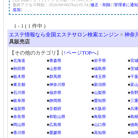
最終アクセス時刻：2026/08/06(Thu) 05:54 [
修正・削除
] [
管理者に通知
追加
]
1 - 1 ( 1 件中 )
エステ情報なら全国エステサロン検索エンジン
>
神奈
具販売店
【その他のカテゴリ】
[
↑ページTOPへ
]
■
北海道
■
青森県
■
岩手県
■
宮
■
秋田県
■
山形県
■
福島県
■
茨
■
栃木県
■
群馬県
■
埼玉県
■
千
■
東京都
■
神奈川県
■
新潟県
■
富
■
石川県
■
福井県
■
山梨県
■
長
■
岐阜県
■
静岡県
■
愛知県
■
三
■
滋賀県
■
京都府
■
大阪府
■
兵
■
奈良県
■
和歌山県
■
鳥取県
■
島
■
岡山県
■
広島県
■
山口県
■
徳
■
香川県
■
愛媛県
■
高知県
■
福