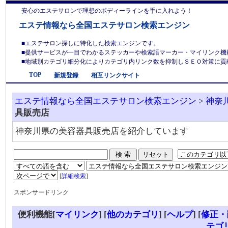
安心のエステサロンで理想のボディーラインを手に入れよう！
エステ情報なら全国エステサロン検索エンジン
■エステサロン探しに特化した検索エンジンです。
■提供サービスが一目でわかるステッカーや検索語マーカー・マイリンク機
■地域別カテゴリ細分化によりカテゴリ内リンク数を抑制しＳＥＯ対策に貢献しま
TOP
新規登録
相互リンクサイト
エステ情報なら全国エステサロン検索エンジン
>
神奈
具販売店
神奈川県の美容器具販売店を紹介しています
[
詳細検索
]
スポンサードリンク
便利機能[
マイリンク
] [
他のカテゴリ
]
[
ヘルプ
] [
修正・
テゴ