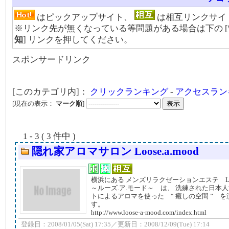
はピックアップサイト、
は相互リンクサイ
※リンク先が無くなっている等問題がある場合は下の [
知
] リンクを押してください。
スポンサードリンク
[このカテゴリ内]：
クリックランキング
-
アクセスラン
[現在の表示：
マーク順
]
1 - 3 ( 3 件中 )
隠れ家アロマサロン Loose.a.mood
横浜にある メンズリラクゼーションエステ Loos
～ルーズ.ア.モード～ は、 洗練された日本
トによるアロマを使った “ 癒しの空間 ” 
す。
http://www.loose-a-mood.com/index.html
登録日：2008/01/05(Sat) 17:35／更新日：2008/12/09(Tue) 17:14