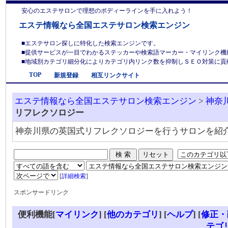
安心のエステサロンで理想のボディーラインを手に入れよう！
エステ情報なら全国エステサロン検索エンジン
■エステサロン探しに特化した検索エンジンです。
■提供サービスが一目でわかるステッカーや検索語マーカー・マイリンク機
■地域別カテゴリ細分化によりカテゴリ内リンク数を抑制しＳＥＯ対策に貢献しま
TOP
新規登録
相互リンクサイト
エステ情報なら全国エステサロン検索エンジン
>
神奈
リフレクソロジー
神奈川県の英国式リフレクソロジーを行うサロンを紹
[
詳細検索
]
スポンサードリンク
便利機能[
マイリンク
] [
他のカテゴリ
]
[
ヘルプ
] [
修正・
テゴ