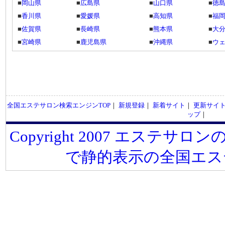
■
岡山県
■
広島県
■
山口県
■
徳
■
香川県
■
愛媛県
■
高知県
■
福
■
佐賀県
■
長崎県
■
熊本県
■
大
■
宮崎県
■
鹿児島県
■
沖縄県
■
ウ
全国エステサロン検索エンジンTOP
｜
新規登録
｜
新着サイト
｜
更新サイ
ップ
｜
Copyright 2007 エステサロンの
で静的表示の全国エス