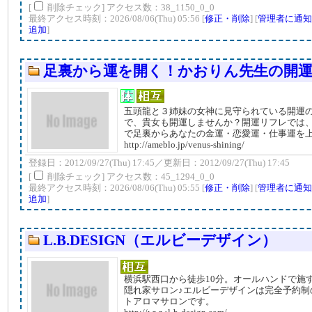
[
削除チェック] アクセス数：38_1150_0_0
最終アクセス時刻：2026/08/06(Thu) 05:56 [
修正・削除
] [
管理者に通知
追加
]
足裏から運を開く！かおりん先生の開
五頭龍と３姉妹の女神に見守られている開運
で、貴女も開運しませんか？開運リフレでは
で足裏からあなたの金運・恋愛運・仕事運を
http://ameblo.jp/venus-shining/
登録日：2012/09/27(Thu) 17:45／更新日：2012/09/27(Thu) 17:45
[
削除チェック] アクセス数：45_1294_0_0
最終アクセス時刻：2026/08/06(Thu) 05:55 [
修正・削除
] [
管理者に通知
追加
]
L.B.DESIGN（エルビーデザイン）
横浜駅西口から徒歩10分。オールハンドで施
隠れ家サロン♪エルビーデザインは完全予約制
トアロマサロンです。