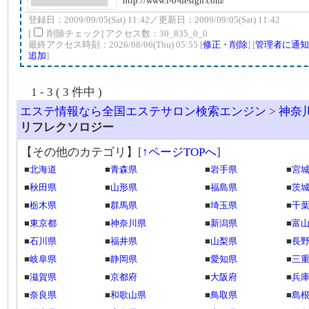
http://www.l-b-design.com/
登録日：2009/09/05(Sat) 11:42／更新日：2009/09/05(Sat) 11:42
[
削除チェック] アクセス数：30_835_0_0
最終アクセス時刻：2026/08/06(Thu) 05:55 [
修正・削除
] [
管理者に通知
追加
]
1 - 3 ( 3 件中 )
エステ情報なら全国エステサロン検索エンジン
>
神奈
リフレクソロジー
【その他のカテゴリ】
[
↑ページTOPへ
]
■
北海道
■
青森県
■
岩手県
■
宮
■
秋田県
■
山形県
■
福島県
■
茨
■
栃木県
■
群馬県
■
埼玉県
■
千
■
東京都
■
神奈川県
■
新潟県
■
富
■
石川県
■
福井県
■
山梨県
■
長
■
岐阜県
■
静岡県
■
愛知県
■
三
■
滋賀県
■
京都府
■
大阪府
■
兵
■
奈良県
■
和歌山県
■
鳥取県
■
島