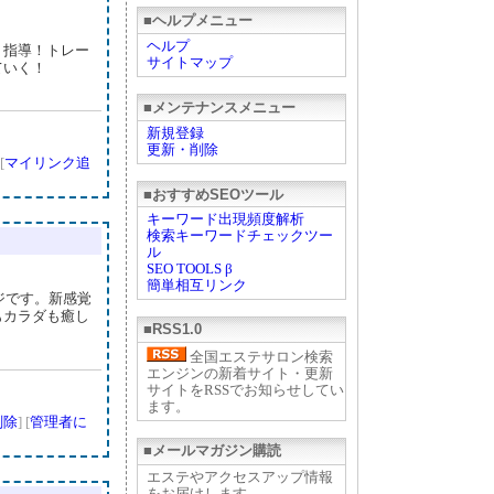
■ヘルプメニュー
ヘルプ
ト指導！トレー
サイトマップ
ていく！
■メンテナンスメニュー
新規登録
更新・削除
[
マイリンク追
■おすすめSEOツール
キーワード出現頻度解析
検索キーワードチェックツー
ル
SEO TOOLS β
簡単相互リンク
ージです。新感覚
もカラダも癒し
■RSS1.0
全国エステサロン検索
エンジンの新着サイト・更新
サイトをRSSでお知らせしてい
ます。
削除
] [
管理者に
■メールマガジン購読
エステやアクセスアップ情報
をお届けします。