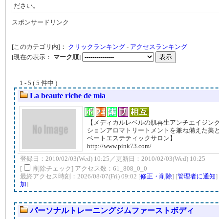
ださい。
スポンサードリンク
[このカテゴリ内]：
クリックランキング
-
アクセスランキング
[現在の表示：
マーク順
]
1 - 5 ( 5 件中 )
La beaute riche de mia
【メディカルレベルの肌再生アンチエイジン
ションアロマトリートメントを兼ね備えた美
ベートエステティックサロン】
http://www.pink73.com/
登録日：2010/02/03(Wed) 10:25／更新日：2010/02/03(Wed) 10:25
[
削除チェック] アクセス数：61_808_0_0
最終アクセス時刻：2026/08/07(Fri) 09:02 [
修正・削除
] [
管理者に通知
]
加
]
パーソナルトレーニングジムファーストボディ