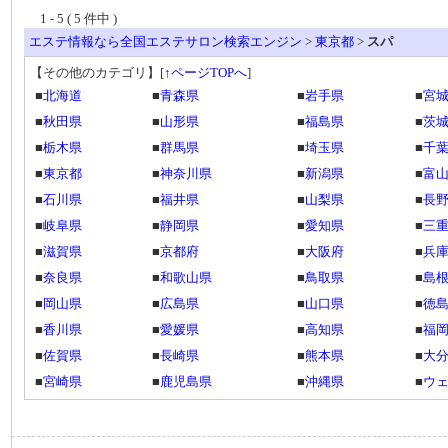
1 - 5 ( 5 件中 )
エステ情報なら全国エステサロン検索エンジン
>
東京都
>
スパ
【その他のカテゴリ】
[
↑ページTOPへ
]
■
北海道
■
青森県
■
岩手県
■
宮
■
秋田県
■
山形県
■
福島県
■
茨
■
栃木県
■
群馬県
■
埼玉県
■
千
■
東京都
■
神奈川県
■
新潟県
■
富
■
石川県
■
福井県
■
山梨県
■
長
■
岐阜県
■
静岡県
■
愛知県
■
三
■
滋賀県
■
京都府
■
大阪府
■
兵
■
奈良県
■
和歌山県
■
鳥取県
■
島
■
岡山県
■
広島県
■
山口県
■
徳
■
香川県
■
愛媛県
■
高知県
■
福
■
佐賀県
■
長崎県
■
熊本県
■
大
■
宮崎県
■
鹿児島県
■
沖縄県
■
ウ