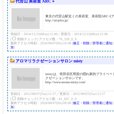
代官山 美容室 ARC＋
東京の代官山駅近くの美容室、美容院ARC+[ア
http://arcplus.jp/
登録日：2014/12/22(Mon) 12:06／更新日：2014/12/22(Mon) 12:06
[
削除チェック] アクセス数：76_528_0_0
最終アクセス時刻：2026/08/07(Fri) 16:06 [
修正・削除
] [
管理者に通知
]
加
]
アロマリラクゼーションサロン misty
mistyは、世田谷区用賀の隠れ家的プライベ
クゼーションサロンです。
http://www.aroma-misty.com/
登録日：2012/08/07(Tue) 13:57／更新日：2012/08/07(Tue) 13:57
[
削除チェック] アクセス数：61_607_0_0
最終アクセス時刻：2026/08/07(Fri) 09:08 [
修正・削除
] [
管理者に通知
]
加
]