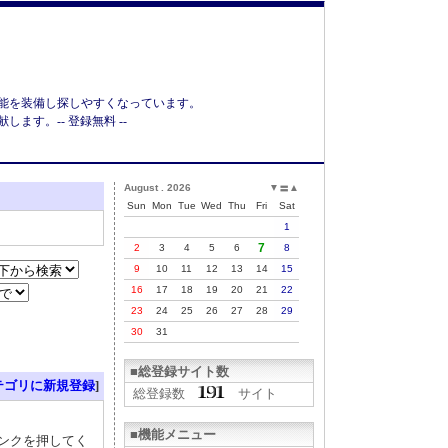
能を装備し探しやすくなっています。
す。-- 登録無料 --
August . 2026
▼
▲
〓
Sun
Mon
Tue
Wed
Thu
Fri
Sat
1
7
2
3
4
5
6
8
9
10
11
12
13
14
15
16
17
18
19
20
21
22
23
24
25
26
27
28
29
30
31
■総登録サイト数
テゴリに新規登録
]
総登録数
サイト
■機能メニュー
リンクを押してく