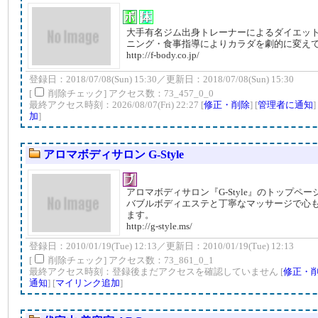
大手有名ジム出身トレーナーによるダイエッ
ニング・食事指導によりカラダを劇的に変え
http://f-body.co.jp/
登録日：2018/07/08(Sun) 15:30／更新日：2018/07/08(Sun) 15:30
[
削除チェック] アクセス数：73_457_0_0
最終アクセス時刻：2026/08/07(Fri) 22:27 [
修正・削除
] [
管理者に通知
]
加
]
アロマボディサロン G-Style
アロマボディサロン『G-Style』のトップペ
バブルボディエステと丁寧なマッサージで心
ます。
http://g-style.ms/
登録日：2010/01/19(Tue) 12:13／更新日：2010/01/19(Tue) 12:13
[
削除チェック] アクセス数：73_861_0_1
最終アクセス時刻：登録後まだアクセスを確認していません [
修正・
通知
]
[
マイリンク追加
]