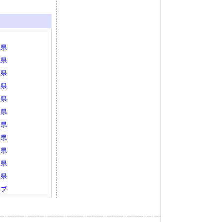
城県
城県
葉県
山県
野県
重県
庫県
根県
島県
岡県
分県
ェブ