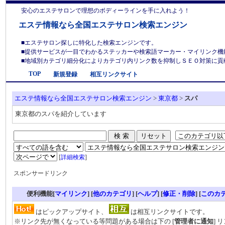
安心のエステサロンで理想のボディーラインを手に入れよう！
エステ情報なら全国エステサロン検索エンジン
■エステサロン探しに特化した検索エンジンです。
■提供サービスが一目でわかるステッカーや検索語マーカー・マイリンク機
■地域別カテゴリ細分化によりカテゴリ内リンク数を抑制しＳＥＯ対策に貢献しま
TOP
新規登録
相互リンクサイト
エステ情報なら全国エステサロン検索エンジン
>
東京都
>
スパ
東京都のスパを紹介しています
[
詳細検索
]
スポンサードリンク
便利機能[
マイリンク
] [
他のカテゴリ
]
[
ヘルプ
] [
修正・削除
] [
このカ
はピックアップサイト、
は相互リンクサイトです。
※リンク先が無くなっている等問題がある場合は下の [
管理者に通知
] 