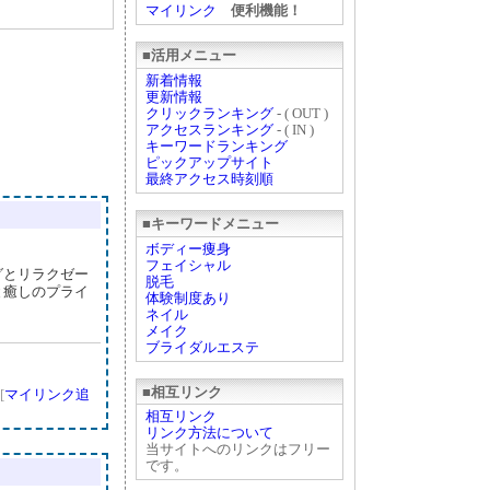
マイリンク
便利機能！
■活用メニュー
新着情報
更新情報
クリックランキング
- ( OUT )
アクセスランキング
- ( IN )
キーワードランキング
ピックアップサイト
最終アクセス時刻順
■キーワードメニュー
ボディー痩身
フェイシャル
グとリラクゼー
脱毛
と癒しのプライ
体験制度あり
ネイル
メイク
ブライダルエステ
■相互リンク
[
マイリンク追
相互リンク
リンク方法について
当サイトへのリンクはフリー
です。