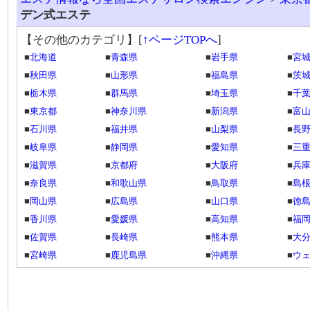
デン式エステ
【その他のカテゴリ】
[
↑ページTOPへ
]
■
北海道
■
青森県
■
岩手県
■
宮
■
秋田県
■
山形県
■
福島県
■
茨
■
栃木県
■
群馬県
■
埼玉県
■
千
■
東京都
■
神奈川県
■
新潟県
■
富
■
石川県
■
福井県
■
山梨県
■
長
■
岐阜県
■
静岡県
■
愛知県
■
三
■
滋賀県
■
京都府
■
大阪府
■
兵
■
奈良県
■
和歌山県
■
鳥取県
■
島
■
岡山県
■
広島県
■
山口県
■
徳
■
香川県
■
愛媛県
■
高知県
■
福
■
佐賀県
■
長崎県
■
熊本県
■
大
■
宮崎県
■
鹿児島県
■
沖縄県
■
ウ