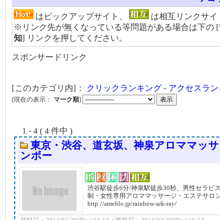
はピックアップサイト、
は相互リンクサイ
※リンク先が無くなっている等問題がある場合は下の [
知
] リンクを押してください。
スポンサードリンク
[このカテゴリ内]：
クリックランキング
-
アクセスラン
[現在の表示：
マーク順
]
1 - 4 ( 4 件中 )
東京・渋谷、道玄坂、神泉アロママッサ
ンボー
渋谷駅徒歩6分/神泉駅徒歩30秒、男性セラピ
制・女性専用アロママッサージ・エステサロ
http://ameblo.jp/rainbow-ark-ray/