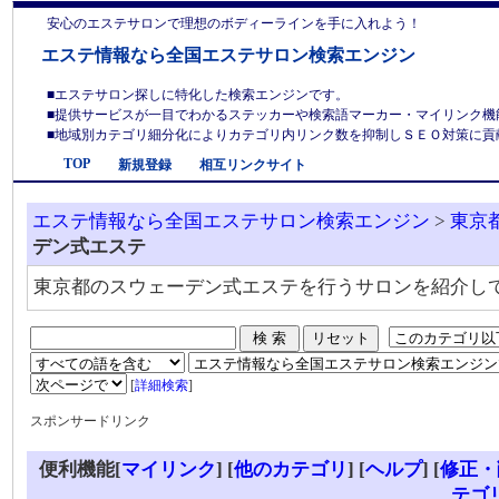
安心のエステサロンで理想のボディーラインを手に入れよう！
エステ情報なら全国エステサロン検索エンジン
■エステサロン探しに特化した検索エンジンです。
■提供サービスが一目でわかるステッカーや検索語マーカー・マイリンク機
■地域別カテゴリ細分化によりカテゴリ内リンク数を抑制しＳＥＯ対策に貢献しま
TOP
新規登録
相互リンクサイト
エステ情報なら全国エステサロン検索エンジン
>
東京
デン式エステ
東京都のスウェーデン式エステを行うサロンを紹介し
[
詳細検索
]
スポンサードリンク
便利機能[
マイリンク
] [
他のカテゴリ
]
[
ヘルプ
] [
修正・
テゴ