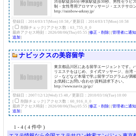
渋谷駅徒歩6分/神泉駅徒歩30秒、男性セラピ
制・女性専用アロママッサージ・エステサロ
http://rainbow-arkray.jp/
登録日：2014/03/17(Mon) 10:58／更新日：2014/03/17(Mon) 10:58
[
削除チェック] アクセス数：63_755_0_0
最終アクセス時刻：2026/08/06(Thu) 05:55 [
修正・削除
] [
管理者に通知
追加
]
ナビックスの美容留学
東京都品川区にある留学エージェントです。
リエステをはじめ、タイ式マッサージ、台湾
ジ－などなど本場で学ぶ留学プログラムが満
お気軽にお問い合わせ/資料請求下さい。
http://www.navix.jp/gc/
登録日：2007/12/12(Wed) 15:48／更新日：2010/03/16(Tue) 10:00
[
削除チェック] アクセス数：60_916_0_0
最終アクセス時刻：2026/08/06(Thu) 05:55 [
修正・削除
] [
管理者に通知
追加
]
1 - 4 ( 4 件中 )
エステ情報なら全国エステサロン検索エンジン
>
東京