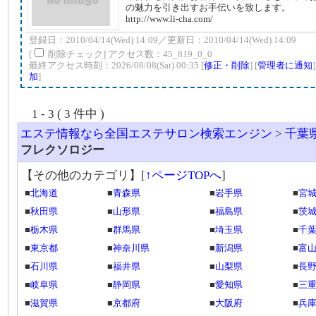
の魅力を引き出すお手伝いを致します。
http://www.li-cha.com/
登録日：2010/04/14(Wed) 14:09／更新日：2010/04/14(Wed) 14:09
[
削除チェック] アクセス数：45_819_0_0
最終アクセス時刻：2026/08/08(Sat) 00:35 [
修正・削除
] [
管理者に通知
加
]
1 - 3 ( 3 件中 )
エステ情報なら全国エステサロン検索エンジン
>
千葉
フレクソロジー
【その他のカテゴリ】
[
↑ページTOPへ
]
■
北海道
■
青森県
■
岩手県
■
宮
■
秋田県
■
山形県
■
福島県
■
茨
■
栃木県
■
群馬県
■
埼玉県
■
千
■
東京都
■
神奈川県
■
新潟県
■
富
■
石川県
■
福井県
■
山梨県
■
長
■
岐阜県
■
静岡県
■
愛知県
■
三
■
滋賀県
■
京都府
■
大阪府
■
兵