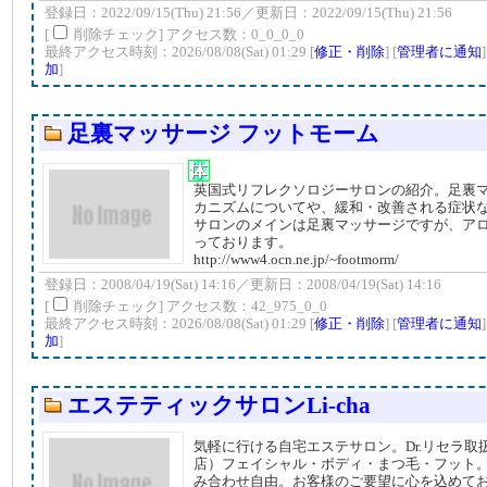
登録日：2022/09/15(Thu) 21:56／更新日：2022/09/15(Thu) 21:56
[
削除チェック] アクセス数：0_0_0_0
最終アクセス時刻：2026/08/08(Sat) 01:29 [
修正・削除
] [
管理者に通知
加
]
足裏マッサージ フットモーム
英国式リフレクソロジーサロンの紹介。足裏
カニズムについてや、緩和・改善される症状
サロンのメインは足裏マッサージですが、ア
っております。
http://www4.ocn.ne.jp/~footmorm/
登録日：2008/04/19(Sat) 14:16／更新日：2008/04/19(Sat) 14:16
[
削除チェック] アクセス数：42_975_0_0
最終アクセス時刻：2026/08/08(Sat) 01:29 [
修正・削除
] [
管理者に通知
加
]
エステティックサロンLi-cha
気軽に行ける自宅エステサロン。Dr.リセラ取
店）フェイシャル・ボディ・まつ毛・フット
み合わせ自由。お客様のご要望に心を込めて