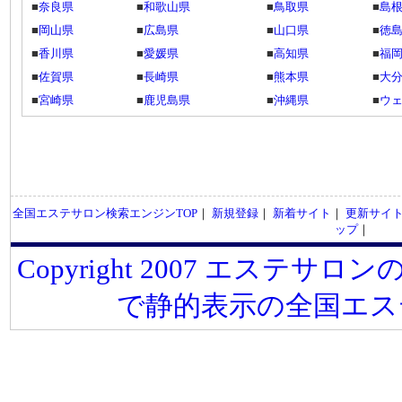
■
奈良県
■
和歌山県
■
鳥取県
■
島
■
岡山県
■
広島県
■
山口県
■
徳
■
香川県
■
愛媛県
■
高知県
■
福
■
佐賀県
■
長崎県
■
熊本県
■
大
■
宮崎県
■
鹿児島県
■
沖縄県
■
ウ
全国エステサロン検索エンジンTOP
｜
新規登録
｜
新着サイト
｜
更新サイ
ップ
｜
Copyright 2007 エステサロンの
で静的表示の全国エス