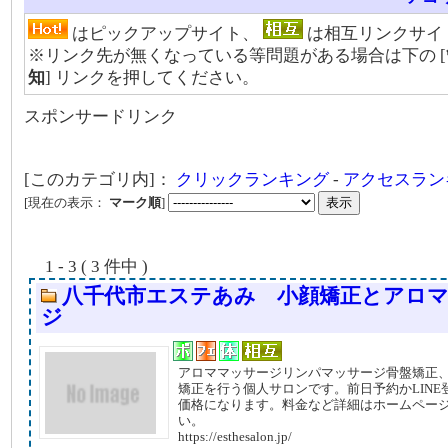
はピックアップサイト、
は相互リンクサイ
※リンク先が無くなっている等問題がある場合は下の [
知
] リンクを押してください。
スポンサードリンク
[このカテゴリ内]：
クリックランキング
-
アクセスラン
[現在の表示：
マーク順
]
1 - 3 ( 3 件中 )
八千代市エステあみ 小顔矯正とアロ
ジ
アロママッサージリンパマッサージ骨盤矯正
矯正を行う個人サロンです。前日予約かLINE
価格になります。料金など詳細はホームペー
い。
https://esthesalon.jp/