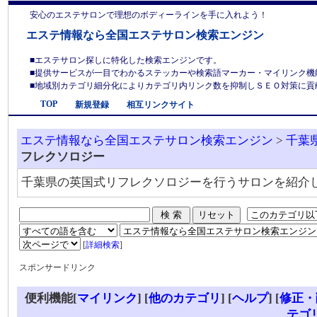
安心のエステサロンで理想のボディーラインを手に入れよう！
エステ情報なら全国エステサロン検索エンジン
■エステサロン探しに特化した検索エンジンです。
■提供サービスが一目でわかるステッカーや検索語マーカー・マイリンク機
■地域別カテゴリ細分化によりカテゴリ内リンク数を抑制しＳＥＯ対策に貢献しま
TOP
新規登録
相互リンクサイト
エステ情報なら全国エステサロン検索エンジン
>
千葉
フレクソロジー
千葉県の英国式リフレクソロジーを行うサロンを紹介
[
詳細検索
]
スポンサードリンク
便利機能[
マイリンク
] [
他のカテゴリ
]
[
ヘルプ
] [
修正・
テゴ