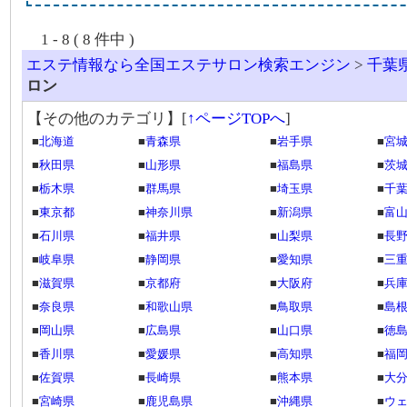
1 - 8 ( 8 件中 )
エステ情報なら全国エステサロン検索エンジン
>
千葉
ロン
【その他のカテゴリ】
[
↑ページTOPへ
]
■
北海道
■
青森県
■
岩手県
■
宮
■
秋田県
■
山形県
■
福島県
■
茨
■
栃木県
■
群馬県
■
埼玉県
■
千
■
東京都
■
神奈川県
■
新潟県
■
富
■
石川県
■
福井県
■
山梨県
■
長
■
岐阜県
■
静岡県
■
愛知県
■
三
■
滋賀県
■
京都府
■
大阪府
■
兵
■
奈良県
■
和歌山県
■
鳥取県
■
島
■
岡山県
■
広島県
■
山口県
■
徳
■
香川県
■
愛媛県
■
高知県
■
福
■
佐賀県
■
長崎県
■
熊本県
■
大
■
宮崎県
■
鹿児島県
■
沖縄県
■
ウ