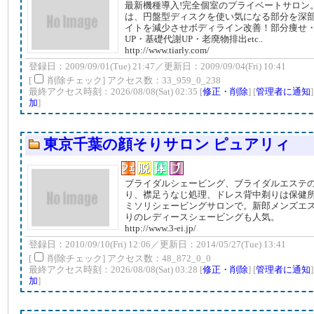
最新機種導入!完全個室のプライベートサロン
は、円盤型ディスクを使い気になる部分を深
イトを減少させボディライン改善！部分痩せ
UP・基礎代謝UP・老廃物排出etc..
http://www.tiarly.com/
登録日：2009/09/01(Tue) 21:47／更新日：2009/09/04(Fri) 10:41
[
削除チェック] アクセス数：33_959_0_238
最終アクセス時刻：2026/08/08(Sat) 02:35 [
修正・削除
] [
管理者に通知
加
]
東京千葉の顔そりサロン ピュアリィ
ブライダルシェービング、ブライダルエステ
り、襟足うなじ処理、ドレス背中剃りは保健
ミソリシェービングサロンで。新郎メンズエ
りのレディースシェービングも人気。
http://www.3-ei.jp/
登録日：2010/09/10(Fri) 12:06／更新日：2014/05/27(Tue) 13:41
[
削除チェック] アクセス数：48_872_0_0
最終アクセス時刻：2026/08/08(Sat) 03:28 [
修正・削除
] [
管理者に通知
加
]