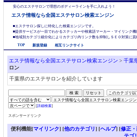
安心のエステサロンで理想のボディーラインを手に入れよう！
エステ情報なら全国エステサロン検索エンジン
■エステサロン探しに特化した検索エンジンです。
■提供サービスが一目でわかるステッカーや検索語マーカー・マイリンク機
■地域別カテゴリ細分化によりカテゴリ内リンク数を抑制しＳＥＯ対策に貢献しま
TOP
新規登録
相互リンクサイト
エステ情報なら全国エステサロン検索エンジン
>
千葉
ロン
千葉県のエステサロンを紹介しています
[
詳細検索
]
スポンサードリンク
便利機能[
マイリンク
] [
他のカテゴリ
]
[
ヘルプ
] [
修正・
テゴ