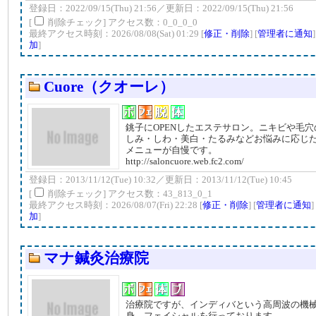
登録日：2022/09/15(Thu) 21:56／更新日：2022/09/15(Thu) 21:56
[
削除チェック] アクセス数：0_0_0_0
最終アクセス時刻：2026/08/08(Sat) 01:29 [
修正・削除
] [
管理者に通知
加
]
Cuore（クオーレ）
銚子にOPENしたエステサロン。ニキビや毛
しみ・しわ・美白・たるみなどお悩みに応じ
メニューが自慢です。
http://saloncuore.web.fc2.com/
登録日：2013/11/12(Tue) 10:32／更新日：2013/11/12(Tue) 10:45
[
削除チェック] アクセス数：43_813_0_1
最終アクセス時刻：2026/08/07(Fri) 22:28 [
修正・削除
] [
管理者に通知
]
加
]
マナ鍼灸治療院
治療院ですが、インディバという高周波の機
身、フェイシャルを行っております。