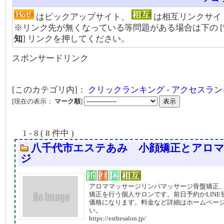
はピックアップサイト、
は相互リンクサイ
※リンク先が無くなっている等問題がある場合は下の [
知
] リンクを押してください。
スポンサードリンク
[このカテゴリ内]：
クリックランキング
-
アクセスラン
[現在の表示：
マーク順
]
1 - 8 ( 8 件中 )
八千代市エステあみ 小顔矯正とアロ
ジ
アロママッサージリンパマッサージ骨盤矯正
矯正を行う個人サロンです。前日予約かLINE
価格になります。料金など詳細はホームペー
い。
https://esthesalon.jp/