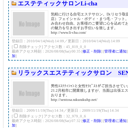
エステティックサロンLi-cha
気軽に行ける自宅エステサロン。Dr.リセラ取
店）フェイシャル・ボディ・まつ毛・フット
み合わせ自由。お客様のご要望に心を込めて
の魅力を引き出すお手伝いを致します。
http://www.li-cha.com/
登録日：2010/04/14(Wed) 14:09／更新日：2010/04/14(Wed) 14:09
[
削除チェック] アクセス数：45_819_0_0
最終アクセス時刻：2026/08/08(Sat) 00:35 [
修正・削除
] [
管理者に通知
加
]
リラックスエステティックサロン SEN
男性ｴｽﾃﾃｨｼｬﾝと女性ｾﾗﾋﾟｽﾄがご担当させ
21.2月柏市に開業致しますが、当面は出張エ
おります。
http://sentosa.rakurakuhp.net/
登録日：2009/11/19(Thu) 14:34／更新日：2009/11/19(Thu) 14:34
[
削除チェック] アクセス数：32_979_0_6
最終アクセス時刻：2026/08/08(Sat) 07:32 [
修正・削除
] [
管理者に通知
加
]