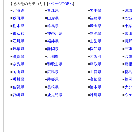
【その他のカテゴリ】
[
↑ページTOPへ
]
■
北海道
■
青森県
■
岩手県
■
宮
■
秋田県
■
山形県
■
福島県
■
茨
■
栃木県
■
群馬県
■
埼玉県
■
千
■
東京都
■
神奈川県
■
新潟県
■
富
■
石川県
■
福井県
■
山梨県
■
長
■
岐阜県
■
静岡県
■
愛知県
■
三
■
滋賀県
■
京都府
■
大阪府
■
兵
■
奈良県
■
和歌山県
■
鳥取県
■
島
■
岡山県
■
広島県
■
山口県
■
徳
■
香川県
■
愛媛県
■
高知県
■
福
■
佐賀県
■
長崎県
■
熊本県
■
大
■
宮崎県
■
鹿児島県
■
沖縄県
■
ウ