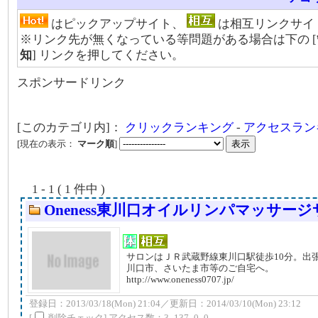
はピックアップサイト、
は相互リンクサイ
※リンク先が無くなっている等問題がある場合は下の [
知
] リンクを押してください。
スポンサードリンク
[このカテゴリ内]：
クリックランキング
-
アクセスラン
[現在の表示：
マーク順
]
1 - 1 ( 1 件中 )
Oneness東川口オイルリンパマッサー
サロンはＪＲ武蔵野線東川口駅徒歩10分。出
川口市、さいたま市等のご自宅へ。
http://www.oneness0707.jp/
登録日：2013/03/18(Mon) 21:04／更新日：2014/03/10(Mon) 23:12
[
削除チェック] アクセス数：3_137_0_0