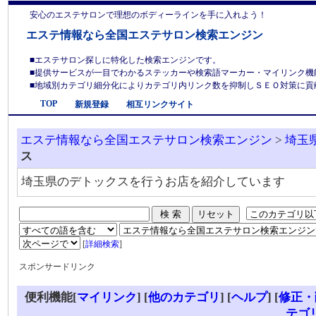
安心のエステサロンで理想のボディーラインを手に入れよう！
エステ情報なら全国エステサロン検索エンジン
■エステサロン探しに特化した検索エンジンです。
■提供サービスが一目でわかるステッカーや検索語マーカー・マイリンク機
■地域別カテゴリ細分化によりカテゴリ内リンク数を抑制しＳＥＯ対策に貢献しま
TOP
新規登録
相互リンクサイト
エステ情報なら全国エステサロン検索エンジン
>
埼玉
ス
埼玉県のデトックスを行うお店を紹介しています
[
詳細検索
]
スポンサードリンク
便利機能[
マイリンク
] [
他のカテゴリ
]
[
ヘルプ
] [
修正・
テゴ