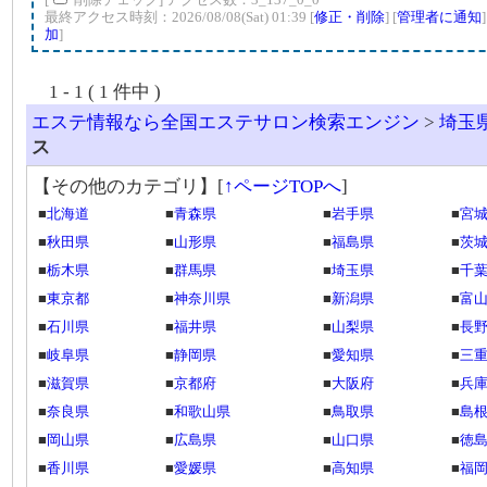
最終アクセス時刻：2026/08/08(Sat) 01:39 [
修正・削除
] [
管理者に通知
加
]
1 - 1 ( 1 件中 )
エステ情報なら全国エステサロン検索エンジン
>
埼玉
ス
【その他のカテゴリ】
[
↑ページTOPへ
]
■
北海道
■
青森県
■
岩手県
■
宮
■
秋田県
■
山形県
■
福島県
■
茨
■
栃木県
■
群馬県
■
埼玉県
■
千
■
東京都
■
神奈川県
■
新潟県
■
富
■
石川県
■
福井県
■
山梨県
■
長
■
岐阜県
■
静岡県
■
愛知県
■
三
■
滋賀県
■
京都府
■
大阪府
■
兵
■
奈良県
■
和歌山県
■
鳥取県
■
島
■
岡山県
■
広島県
■
山口県
■
徳
■
香川県
■
愛媛県
■
高知県
■
福