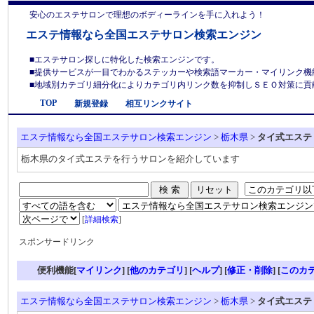
安心のエステサロンで理想のボディーラインを手に入れよう！
エステ情報なら全国エステサロン検索エンジン
■エステサロン探しに特化した検索エンジンです。
■提供サービスが一目でわかるステッカーや検索語マーカー・マイリンク機
■地域別カテゴリ細分化によりカテゴリ内リンク数を抑制しＳＥＯ対策に貢献しま
TOP
新規登録
相互リンクサイト
エステ情報なら全国エステサロン検索エンジン
>
栃木県
>
タイ式エステ
栃木県のタイ式エステを行うサロンを紹介しています
[
詳細検索
]
スポンサードリンク
便利機能[
マイリンク
] [
他のカテゴリ
]
[
ヘルプ
] [
修正・削除
] [
このカ
エステ情報なら全国エステサロン検索エンジン
>
栃木県
>
タイ式エステ