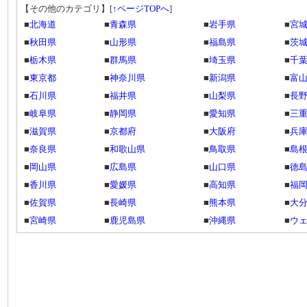
【その他のカテゴリ】
[
↑ページTOPへ
]
■
北海道
■
青森県
■
岩手県
■
宮
■
秋田県
■
山形県
■
福島県
■
茨
■
栃木県
■
群馬県
■
埼玉県
■
千
■
東京都
■
神奈川県
■
新潟県
■
富
■
石川県
■
福井県
■
山梨県
■
長
■
岐阜県
■
静岡県
■
愛知県
■
三
■
滋賀県
■
京都府
■
大阪府
■
兵
■
奈良県
■
和歌山県
■
鳥取県
■
島
■
岡山県
■
広島県
■
山口県
■
徳
■
香川県
■
愛媛県
■
高知県
■
福
■
佐賀県
■
長崎県
■
熊本県
■
大
■
宮崎県
■
鹿児島県
■
沖縄県
■
ウ