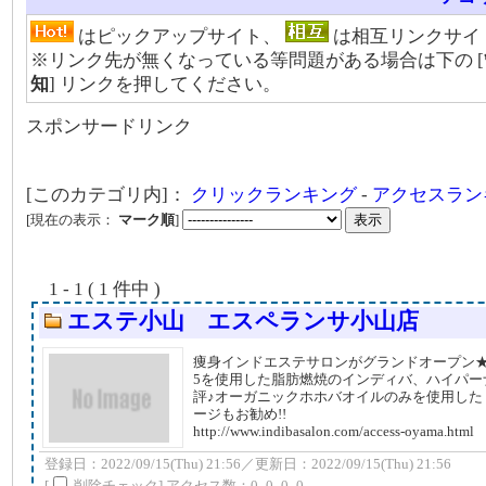
はピックアップサイト、
は相互リンクサイ
※リンク先が無くなっている等問題がある場合は下の [
知
] リンクを押してください。
スポンサードリンク
[このカテゴリ内]：
クリックランキング
-
アクセスラン
[現在の表示：
マーク順
]
1 - 1 ( 1 件中 )
エステ小山 エスペランサ小山店
痩身インドエステサロンがグランドオープン★
5を使用した脂肪燃焼のインディバ、ハイパー
評♪オーガニックホホバオイルのみを使用した
ージもお勧め!!
http://www.indibasalon.com/access-oyama.html
登録日：2022/09/15(Thu) 21:56／更新日：2022/09/15(Thu) 21:56
[
削除チェック] アクセス数：0_0_0_0