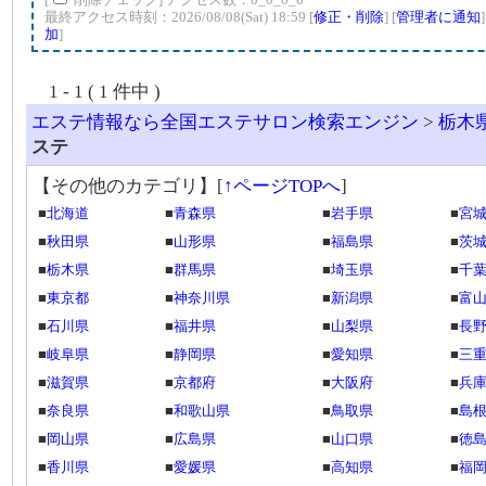
最終アクセス時刻：2026/08/08(Sat) 18:59 [
修正・削除
] [
管理者に通知
加
]
1 - 1 ( 1 件中 )
エステ情報なら全国エステサロン検索エンジン
>
栃木
ステ
【その他のカテゴリ】
[
↑ページTOPへ
]
■
北海道
■
青森県
■
岩手県
■
宮
■
秋田県
■
山形県
■
福島県
■
茨
■
栃木県
■
群馬県
■
埼玉県
■
千
■
東京都
■
神奈川県
■
新潟県
■
富
■
石川県
■
福井県
■
山梨県
■
長
■
岐阜県
■
静岡県
■
愛知県
■
三
■
滋賀県
■
京都府
■
大阪府
■
兵
■
奈良県
■
和歌山県
■
鳥取県
■
島
■
岡山県
■
広島県
■
山口県
■
徳
■
香川県
■
愛媛県
■
高知県
■
福