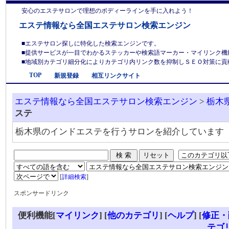
安心のエステサロンで理想のボディーラインを手に入れよう！
エステ情報なら全国エステサロン検索エンジン
■エステサロン探しに特化した検索エンジンです。
■提供サービスが一目でわかるステッカーや検索語マーカー・マイリンク機
■地域別カテゴリ細分化によりカテゴリ内リンク数を抑制しＳＥＯ対策に貢献しま
TOP
新規登録
相互リンクサイト
エステ情報なら全国エステサロン検索エンジン
>
栃木
ステ
栃木県のインドエステを行うサロンを紹介しています
[
詳細検索
]
スポンサードリンク
便利機能[
マイリンク
] [
他のカテゴリ
]
[
ヘルプ
] [
修正・
テゴ